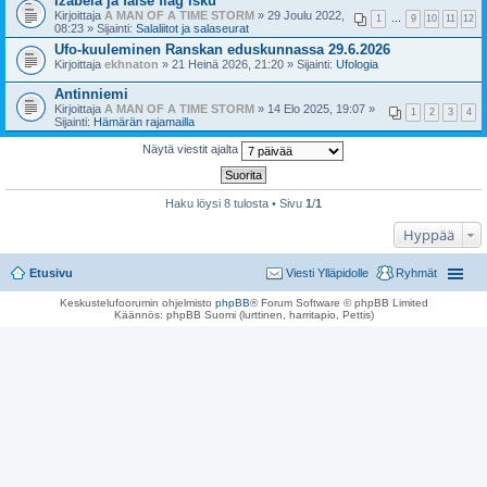
Izabela ja false flag isku
Kirjoittaja
A MAN OF A TIME STORM
» 29 Joulu 2022,
1
…
9
10
11
12
08:23 » Sijainti:
Salaliitot ja salaseurat
Ufo-kuuleminen Ranskan eduskunnassa 29.6.2026
Kirjoittaja
ekhnaton
» 21 Heinä 2026, 21:20 » Sijainti:
Ufologia
Antinniemi
Kirjoittaja
A MAN OF A TIME STORM
» 14 Elo 2025, 19:07 »
1
2
3
4
Sijainti:
Hämärän rajamailla
Näytä viestit ajalta
Haku löysi 8 tulosta • Sivu
1
/
1
Hyppää
Etusivu
Viesti Ylläpidolle
Ryhmät
Keskustelufoorumin ohjelmisto
phpBB
® Forum Software © phpBB Limited
Käännös: phpBB Suomi (lurttinen, harritapio, Pettis)