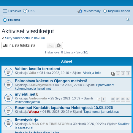
Pikalinkit
UKK
Rekisteröidy
Kirjaudu sisään
Etusivu
tsi
Aktiiviset viestiketjut
Siirry tarkennettuun hakuun
Haku löysi 8 tulosta • Sivu
1
/
1
Aiheet
Valtion tasolla terrorismi
Kirjoittaja
Vallu
» 08 Loka 2022, 19:16 » Sijainti:
Vinkit ja linkit
1
2
3
Painostava kokemus Ojangon metsissä
Kirjoittaja
333everywhere
» 04 Elo 2026, 22:00 » Sijainti:
Epätavalliset
kokemukset ja havainnot
mvlehti.net
l
Kirjoittaja
Andromeda
» 25 Syys 2021, 13:39 » Sijainti:
1
…
34
35
36
37
i
Vaihtoehtoajattelu
i
Kosmiset Kontaktit tapahtuma Helsingissä 15.08.2026
t
Kirjoittaja
Wespa
t
» 04 Elo 2026, 20:02 » Sijainti:
Tapahtumat ja markkinat
e
e
Ilmestyskirja
t
Kirjoittaja
A MAN OF A TIME STORM
» 30 Heinä 2026, 00:29 » Sijainti:
Salaliitot
ja salaseurat