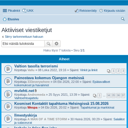
Pikalinkit
UKK
Rekisteröidy
Kirjaudu sisään
Etusivu
tsi
Aktiiviset viestiketjut
Siirry tarkennettuun hakuun
Haku löysi 7 tulosta • Sivu
1
/
1
Aiheet
Valtion tasolla terrorismi
Kirjoittaja
Vallu
» 08 Loka 2022, 19:16 » Sijainti:
Vinkit ja linkit
1
2
3
Painostava kokemus Ojangon metsissä
Kirjoittaja
333everywhere
» 04 Elo 2026, 22:00 » Sijainti:
Epätavalliset
kokemukset ja havainnot
mvlehti.net
l
Kirjoittaja
Andromeda
» 25 Syys 2021, 13:39 » Sijainti:
1
…
34
35
36
37
i
Vaihtoehtoajattelu
i
Kosmiset Kontaktit tapahtuma Helsingissä 15.08.2026
t
Kirjoittaja
Wespa
t
» 04 Elo 2026, 20:02 » Sijainti:
Tapahtumat ja markkinat
e
e
Ilmestyskirja
t
Kirjoittaja
A MAN OF A TIME STORM
» 30 Heinä 2026, 00:29 » Sijainti:
Salaliitot
ja salaseurat