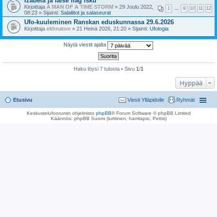
Izabela ja false flag isku
Kirjoittaja
A MAN OF A TIME STORM
» 29 Joulu 2022,
1
…
9
10
11
12
08:23 » Sijainti:
Salaliitot ja salaseurat
Ufo-kuuleminen Ranskan eduskunnassa 29.6.2026
Kirjoittaja
ekhnaton
» 21 Heinä 2026, 21:20 » Sijainti:
Ufologia
Näytä viestit ajalta
Haku löysi 7 tulosta • Sivu
1
/
1
Hyppää
Etusivu
Viesti Ylläpidolle
Ryhmät
Keskustelufoorumin ohjelmisto
phpBB
® Forum Software © phpBB Limited
Käännös: phpBB Suomi (lurttinen, harritapio, Pettis)