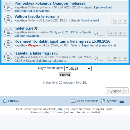
Painostava kokemus Ojangon metsissä
Kirjoittaja
333everywhere
» 04 Elo 2026, 22:00 » Sijainti:
Epätavalliset
kokemukset ja havainnot
Valtion tasolla terrorismi
Kirjoittaja
Vallu
» 08 Loka 2022, 19:16 » Sijainti:
Vinkit ja linkit
1
2
3
mvlehti.net
l
Kirjoittaja
Andromeda
» 25 Syys 2021, 13:39 » Sijainti:
1
…
34
35
36
37
i
Vaihtoehtoajattelu
i
Kosmiset Kontaktit tapahtuma Helsingissä 15.08.2026
t
Kirjoittaja
Wespa
t
» 04 Elo 2026, 20:02 » Sijainti:
Tapahtumat ja markkinat
e
e
Izabela ja false flag isku
t
Kirjoittaja
A MAN OF A TIME STORM
» 29 Joulu 2022,
1
…
9
10
11
12
08:23 » Sijainti:
Salaliitot ja salaseurat
Näytä viestit ajalta
Haku löysi 10 tulosta • Sivu
1
/
1
Hyppää
Etusivu
Viesti Ylläpidolle
Ryhmät
Keskustelufoorumin ohjelmisto
phpBB
® Forum Software © phpBB Limited
Käännös: phpBB Suomi (lurttinen, harritapio, Pettis)