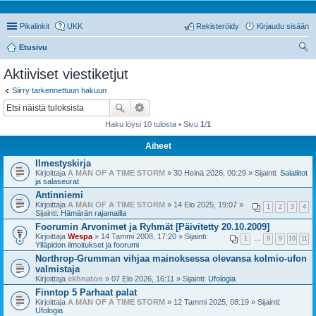
Pikalinkit
UKK
Rekisteröidy
Kirjaudu sisään
Etusivu
tsi
Aktiiviset viestiketjut
Siirry tarkennettuun hakuun
Haku löysi 10 tulosta • Sivu
1
/
1
Aiheet
Ilmestyskirja
Kirjoittaja
A MAN OF A TIME STORM
» 30 Heinä 2026, 00:29 » Sijainti:
Salaliitot
ja salaseurat
Antinniemi
Kirjoittaja
A MAN OF A TIME STORM
» 14 Elo 2025, 19:07 »
1
2
3
4
Sijainti:
Hämärän rajamailla
Foorumin Arvonimet ja Ryhmät [Päivitetty 20.10.2009]
Kirjoittaja
Wespa
» 14 Tammi 2008, 17:20 » Sijainti:
1
…
8
9
10
11
Ylläpidon ilmoitukset ja foorumi
Northrop-Grumman vihjaa mainoksessa olevansa kolmio-ufon
valmistaja
Kirjoittaja
ekhnaton
» 07 Elo 2026, 16:11 » Sijainti:
Ufologia
Finntop 5 Parhaat palat
Kirjoittaja
A MAN OF A TIME STORM
» 12 Tammi 2025, 08:19 » Sijainti:
Ufologia