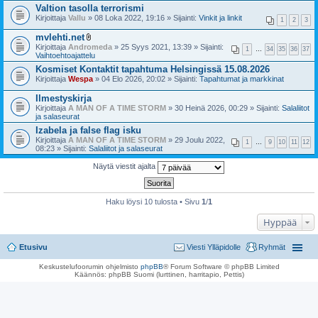
Valtion tasolla terrorismi
Kirjoittaja
Vallu
» 08 Loka 2022, 19:16 » Sijainti:
Vinkit ja linkit
1
2
3
mvlehti.net
l
Kirjoittaja
Andromeda
» 25 Syys 2021, 13:39 » Sijainti:
1
…
34
35
36
37
i
Vaihtoehtoajattelu
i
Kosmiset Kontaktit tapahtuma Helsingissä 15.08.2026
t
Kirjoittaja
Wespa
t
» 04 Elo 2026, 20:02 » Sijainti:
Tapahtumat ja markkinat
e
e
Ilmestyskirja
t
Kirjoittaja
A MAN OF A TIME STORM
» 30 Heinä 2026, 00:29 » Sijainti:
Salaliitot
ja salaseurat
Izabela ja false flag isku
Kirjoittaja
A MAN OF A TIME STORM
» 29 Joulu 2022,
1
…
9
10
11
12
08:23 » Sijainti:
Salaliitot ja salaseurat
Näytä viestit ajalta
Haku löysi 10 tulosta • Sivu
1
/
1
Hyppää
Etusivu
Viesti Ylläpidolle
Ryhmät
Keskustelufoorumin ohjelmisto
phpBB
® Forum Software © phpBB Limited
Käännös: phpBB Suomi (lurttinen, harritapio, Pettis)