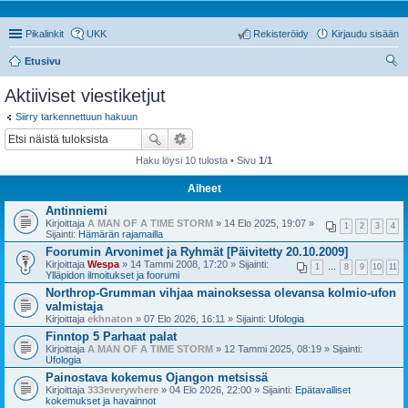
Pikalinkit
UKK
Rekisteröidy
Kirjaudu sisään
Etusivu
tsi
Aktiiviset viestiketjut
Siirry tarkennettuun hakuun
Haku löysi 10 tulosta • Sivu
1
/
1
Aiheet
Antinniemi
Kirjoittaja
A MAN OF A TIME STORM
» 14 Elo 2025, 19:07 »
1
2
3
4
Sijainti:
Hämärän rajamailla
Foorumin Arvonimet ja Ryhmät [Päivitetty 20.10.2009]
Kirjoittaja
Wespa
» 14 Tammi 2008, 17:20 » Sijainti:
1
…
8
9
10
11
Ylläpidon ilmoitukset ja foorumi
Northrop-Grumman vihjaa mainoksessa olevansa kolmio-ufon
valmistaja
Kirjoittaja
ekhnaton
» 07 Elo 2026, 16:11 » Sijainti:
Ufologia
Finntop 5 Parhaat palat
Kirjoittaja
A MAN OF A TIME STORM
» 12 Tammi 2025, 08:19 » Sijainti:
Ufologia
Painostava kokemus Ojangon metsissä
Kirjoittaja
333everywhere
» 04 Elo 2026, 22:00 » Sijainti:
Epätavalliset
kokemukset ja havainnot