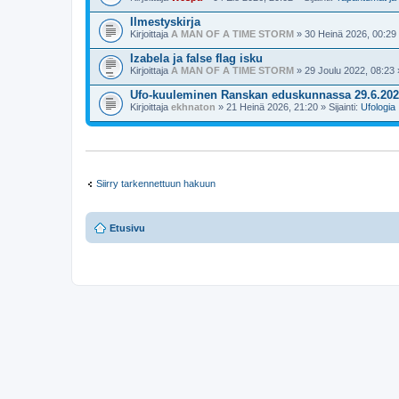
t
e
Ilmestyskirja
e
t
Kirjoittaja
A MAN OF A TIME STORM
» 30 Heinä 2026, 00:29 »
Izabela ja false flag isku
Kirjoittaja
A MAN OF A TIME STORM
» 29 Joulu 2022, 08:23 »
Ufo-kuuleminen Ranskan eduskunnassa 29.6.20
Kirjoittaja
ekhnaton
» 21 Heinä 2026, 21:20 » Sijainti:
Ufologia
Siirry tarkennettuun hakuun
Etusivu