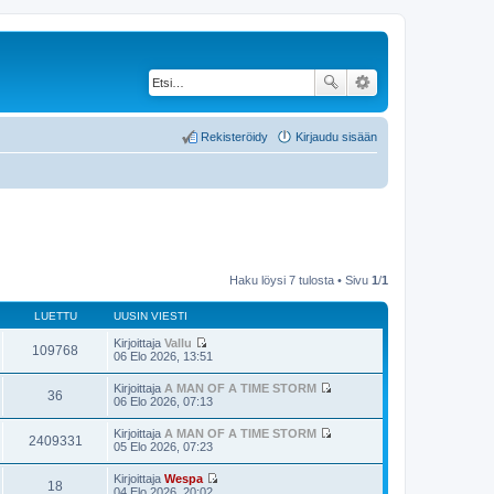
Rekisteröidy
Kirjaudu sisään
Haku löysi 7 tulosta • Sivu
1
/
1
LUETTU
UUSIN VIESTI
Kirjoittaja
Vallu
109768
N
06 Elo 2026, 13:51
ä
y
Kirjoittaja
A MAN OF A TIME STORM
t
36
N
06 Elo 2026, 07:13
ä
ä
u
y
Kirjoittaja
A MAN OF A TIME STORM
u
t
2409331
N
05 Elo 2026, 07:23
s
ä
ä
i
u
y
n
Kirjoittaja
Wespa
u
t
18
v
N
04 Elo 2026, 20:02
s