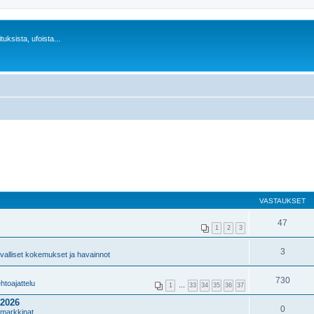
uksista, ufoista...
VASTAUKSET
47
1
2
3
3
valliset kokemukset ja havainnot
730
htoajattelu
1
…
33
34
35
36
37
.2026
0
 markkinat