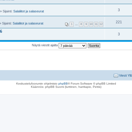
3
 Sijainti:
Salaliitot ja salaseurat
221
 Sijainti:
Salaliitot ja salaseurat
1
…
8
9
10
11
12
26
3
Näytä viestit ajalta
Viesti Yll
Keskustelufoorumin ohjelmisto
phpBB
® Forum Software © phpBB Limited
Käännös: phpBB Suomi (lurttinen, harritapio, Pettis)