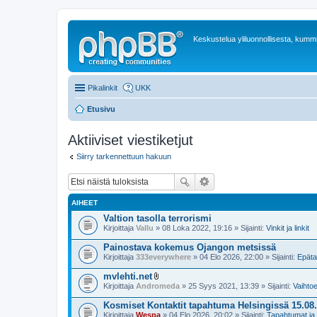
Keskustelua yliluonnollisesta, kummit
Pikalinkit
UKK
Etusivu
Aktiiviset viestiketjut
Siirry tarkennettuun hakuun
AIHEET
Valtion tasolla terrorismi
Kirjoittaja
Vallu
» 08 Loka 2022, 19:16 » Sijainti:
Vinkit ja linkit
Painostava kokemus Ojangon metsissä
Kirjoittaja
333everywhere
» 04 Elo 2026, 22:00 » Sijainti:
Epäta
mvlehti.net
l
Kirjoittaja
Andromeda
» 25 Syys 2021, 13:39 » Sijainti:
Vaihtoe
i
i
Kosmiset Kontaktit tapahtuma Helsingissä 15.08
t
Kirjoittaja
Wespa
» 04 Elo 2026, 20:02 » Sijainti:
Tapahtumat ja