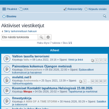
Pikalinkit
UKK
Rekisteröidy
Kirjaudu sisään
Etusivu
tsi
Aktiiviset viestiketjut
Siirry tarkennettuun hakuun
Haku löysi 7 tulosta • Sivu
1
/
1
Aiheet
Valtion tasolla terrorismi
Kirjoittaja
Vallu
» 08 Loka 2022, 19:16 » Sijainti:
Vinkit ja linkit
1
2
3
Painostava kokemus Ojangon metsissä
Kirjoittaja
333everywhere
» 04 Elo 2026, 22:00 » Sijainti:
Epätavalliset
kokemukset ja havainnot
mvlehti.net
l
Kirjoittaja
Andromeda
» 25 Syys 2021, 13:39 » Sijainti:
1
…
34
35
36
37
i
Vaihtoehtoajattelu
i
Kosmiset Kontaktit tapahtuma Helsingissä 15.08.2026
t
Kirjoittaja
Wespa
t
» 04 Elo 2026, 20:02 » Sijainti:
Tapahtumat ja markkinat
e
e
Ilmestyskirja
t
Kirjoittaja
A MAN OF A TIME STORM
» 30 Heinä 2026, 00:29 » Sijainti:
Salaliitot
ja salaseurat