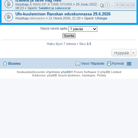
Izabela ja false flag isku
Kirjoittaja
A MAN OF A TIME STORM
» 29 Joulu 2022,
1
…
9
10
11
12
08:23 » Sijainti:
Salaliitot ja salaseurat
Ufo-kuuleminen Ranskan eduskunnassa 29.6.2026
Kirjoittaja
ekhnaton
» 21 Heinä 2026, 21:20 » Sijainti:
Ufologia
Näytä viestit ajalta
Haku löysi 7 tulosta • Sivu
1
/
1
Hyppää
Etusivu
Viesti Ylläpidolle
Ryhmät
Keskustelufoorumin ohjelmisto
phpBB
® Forum Software © phpBB Limited
Käännös: phpBB Suomi (lurttinen, harritapio, Pettis)