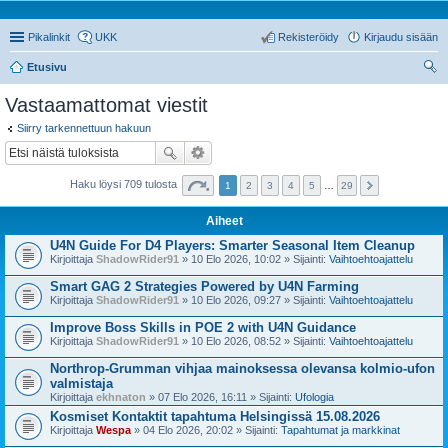
Pikalinkit
UKK
Rekisteröidy
Kirjaudu sisään
Etusivu
tsi
Vastaamattomat viestit
Siirry tarkennettuun hakuun
Haku löysi 709 tulosta
1
2
3
4
5
…
29
Aiheet
U4N Guide For D4 Players: Smarter Seasonal Item Cleanup
Kirjoittaja
ShadowRider91
» 10 Elo 2026, 10:02 » Sijainti:
Vaihtoehtoajattelu
Smart GAG 2 Strategies Powered by U4N Farming
Kirjoittaja
ShadowRider91
» 10 Elo 2026, 09:27 » Sijainti:
Vaihtoehtoajattelu
Improve Boss Skills in POE 2 with U4N Guidance
Kirjoittaja
ShadowRider91
» 10 Elo 2026, 08:52 » Sijainti:
Vaihtoehtoajattelu
Northrop-Grumman vihjaa mainoksessa olevansa kolmio-ufon
valmistaja
Kirjoittaja
ekhnaton
» 07 Elo 2026, 16:11 » Sijainti:
Ufologia
Kosmiset Kontaktit tapahtuma Helsingissä 15.08.2026
Kirjoittaja
Wespa
» 04 Elo 2026, 20:02 » Sijainti:
Tapahtumat ja markkinat