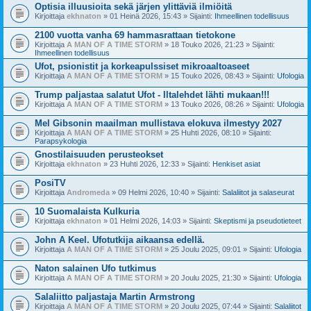
Optisia illuusioita sekä järjen ylittäviä ilmiöitä
Kirjoittaja
ekhnaton
» 01 Heinä 2026, 15:43 » Sijainti:
Ihmeellinen todellisuus
2100 vuotta vanha 69 hammasrattaan tietokone
Kirjoittaja
A MAN OF A TIME STORM
» 18 Touko 2026, 21:23 » Sijainti:
Ihmeellinen todellisuus
Ufot, psionistit ja korkeapulssiset mikroaaltoaseet
Kirjoittaja
A MAN OF A TIME STORM
» 15 Touko 2026, 08:43 » Sijainti:
Ufologia
Trump paljastaa salatut Ufot - Iltalehdet lähti mukaan!!!
Kirjoittaja
A MAN OF A TIME STORM
» 13 Touko 2026, 08:26 » Sijainti:
Ufologia
Mel Gibsonin maailman mullistava elokuva ilmestyy 2027
Kirjoittaja
A MAN OF A TIME STORM
» 25 Huhti 2026, 08:10 » Sijainti:
Parapsykologia
Gnostilaisuuden perusteokset
Kirjoittaja
ekhnaton
» 23 Huhti 2026, 12:33 » Sijainti:
Henkiset asiat
PosiTV
Kirjoittaja
Andromeda
» 09 Helmi 2026, 10:40 » Sijainti:
Salaliitot ja salaseurat
10 Suomalaista Kulkuria
Kirjoittaja
ekhnaton
» 01 Helmi 2026, 14:03 » Sijainti:
Skeptismi ja pseudotieteet
John A Keel. Ufotutkija aikaansa edellä.
Kirjoittaja
A MAN OF A TIME STORM
» 25 Joulu 2025, 09:01 » Sijainti:
Ufologia
Naton salainen Ufo tutkimus
Kirjoittaja
A MAN OF A TIME STORM
» 20 Joulu 2025, 21:30 » Sijainti:
Ufologia
Salaliitto paljastaja Martin Armstrong
Kirjoittaja
A MAN OF A TIME STORM
» 20 Joulu 2025, 07:44 » Sijainti:
Salaliitot