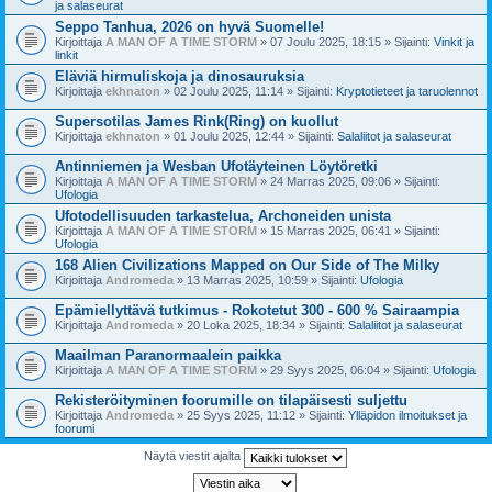
ja salaseurat
Seppo Tanhua, 2026 on hyvä Suomelle!
Kirjoittaja
A MAN OF A TIME STORM
» 07 Joulu 2025, 18:15 » Sijainti:
Vinkit ja
linkit
Eläviä hirmuliskoja ja dinosauruksia
Kirjoittaja
ekhnaton
» 02 Joulu 2025, 11:14 » Sijainti:
Kryptotieteet ja taruolennot
Supersotilas James Rink(Ring) on kuollut
Kirjoittaja
ekhnaton
» 01 Joulu 2025, 12:44 » Sijainti:
Salaliitot ja salaseurat
Antinniemen ja Wesban Ufotäyteinen Löytöretki
Kirjoittaja
A MAN OF A TIME STORM
» 24 Marras 2025, 09:06 » Sijainti:
Ufologia
Ufotodellisuuden tarkastelua, Archoneiden unista
Kirjoittaja
A MAN OF A TIME STORM
» 15 Marras 2025, 06:41 » Sijainti:
Ufologia
168 Alien Civilizations Mapped on Our Side of The Milky
Kirjoittaja
Andromeda
» 13 Marras 2025, 10:59 » Sijainti:
Ufologia
Epämiellyttävä tutkimus - Rokotetut 300 - 600 % Sairaampia
Kirjoittaja
Andromeda
» 20 Loka 2025, 18:34 » Sijainti:
Salaliitot ja salaseurat
Maailman Paranormaalein paikka
Kirjoittaja
A MAN OF A TIME STORM
» 29 Syys 2025, 06:04 » Sijainti:
Ufologia
Rekisteröityminen foorumille on tilapäisesti suljettu
Kirjoittaja
Andromeda
» 25 Syys 2025, 11:12 » Sijainti:
Ylläpidon ilmoitukset ja
foorumi
Näytä viestit ajalta