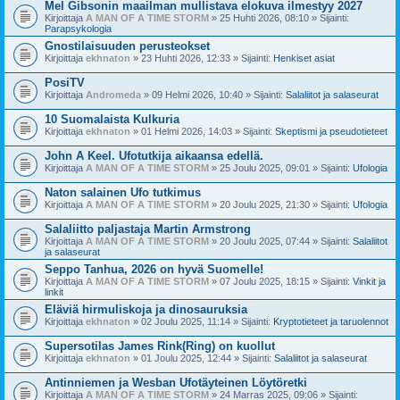
Mel Gibsonin maailman mullistava elokuva ilmestyy 2027
Kirjoittaja
A MAN OF A TIME STORM
» 25 Huhti 2026, 08:10 » Sijainti:
Parapsykologia
Gnostilaisuuden perusteokset
Kirjoittaja
ekhnaton
» 23 Huhti 2026, 12:33 » Sijainti:
Henkiset asiat
PosiTV
Kirjoittaja
Andromeda
» 09 Helmi 2026, 10:40 » Sijainti:
Salaliitot ja salaseurat
10 Suomalaista Kulkuria
Kirjoittaja
ekhnaton
» 01 Helmi 2026, 14:03 » Sijainti:
Skeptismi ja pseudotieteet
John A Keel. Ufotutkija aikaansa edellä.
Kirjoittaja
A MAN OF A TIME STORM
» 25 Joulu 2025, 09:01 » Sijainti:
Ufologia
Naton salainen Ufo tutkimus
Kirjoittaja
A MAN OF A TIME STORM
» 20 Joulu 2025, 21:30 » Sijainti:
Ufologia
Salaliitto paljastaja Martin Armstrong
Kirjoittaja
A MAN OF A TIME STORM
» 20 Joulu 2025, 07:44 » Sijainti:
Salaliitot
ja salaseurat
Seppo Tanhua, 2026 on hyvä Suomelle!
Kirjoittaja
A MAN OF A TIME STORM
» 07 Joulu 2025, 18:15 » Sijainti:
Vinkit ja
linkit
Eläviä hirmuliskoja ja dinosauruksia
Kirjoittaja
ekhnaton
» 02 Joulu 2025, 11:14 » Sijainti:
Kryptotieteet ja taruolennot
Supersotilas James Rink(Ring) on kuollut
Kirjoittaja
ekhnaton
» 01 Joulu 2025, 12:44 » Sijainti:
Salaliitot ja salaseurat
Antinniemen ja Wesban Ufotäyteinen Löytöretki
Kirjoittaja
A MAN OF A TIME STORM
» 24 Marras 2025, 09:06 » Sijainti: