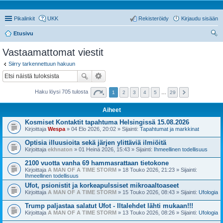
Pikalinkit
UKK
Rekisteröidy
Kirjaudu sisään
Etusivu
tsi
Vastaamattomat viestit
Siirry tarkennettuun hakuun
Haku löysi 705 tulosta
1
2
3
4
5
…
29
Aiheet
Kosmiset Kontaktit tapahtuma Helsingissä 15.08.2026
Kirjoittaja
Wespa
» 04 Elo 2026, 20:02 » Sijainti:
Tapahtumat ja markkinat
Optisia illuusioita sekä järjen ylittäviä ilmiöitä
Kirjoittaja
ekhnaton
» 01 Heinä 2026, 15:43 » Sijainti:
Ihmeellinen todellisuus
2100 vuotta vanha 69 hammasrattaan tietokone
Kirjoittaja
A MAN OF A TIME STORM
» 18 Touko 2026, 21:23 » Sijainti:
Ihmeellinen todellisuus
Ufot, psionistit ja korkeapulssiset mikroaaltoaseet
Kirjoittaja
A MAN OF A TIME STORM
» 15 Touko 2026, 08:43 » Sijainti:
Ufologia
Trump paljastaa salatut Ufot - Iltalehdet lähti mukaan!!!
Kirjoittaja
A MAN OF A TIME STORM
» 13 Touko 2026, 08:26 » Sijainti:
Ufologia