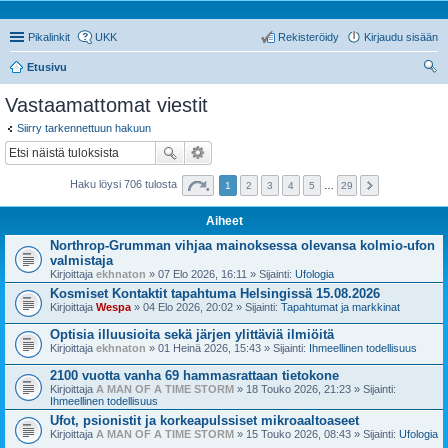
Pikalinkit
UKK
Rekisteröidy
Kirjaudu sisään
Etusivu
tsi
Vastaamattomat viestit
Siirry tarkennettuun hakuun
Haku löysi 706 tulosta
1
2
3
4
5
…
29
Aiheet
Northrop-Grumman vihjaa mainoksessa olevansa kolmio-ufon
valmistaja
Kirjoittaja
ekhnaton
» 07 Elo 2026, 16:11 » Sijainti:
Ufologia
Kosmiset Kontaktit tapahtuma Helsingissä 15.08.2026
Kirjoittaja
Wespa
» 04 Elo 2026, 20:02 » Sijainti:
Tapahtumat ja markkinat
Optisia illuusioita sekä järjen ylittäviä ilmiöitä
Kirjoittaja
ekhnaton
» 01 Heinä 2026, 15:43 » Sijainti:
Ihmeellinen todellisuus
2100 vuotta vanha 69 hammasrattaan tietokone
Kirjoittaja
A MAN OF A TIME STORM
» 18 Touko 2026, 21:23 » Sijainti:
Ihmeellinen todellisuus
Ufot, psionistit ja korkeapulssiset mikroaaltoaseet
Kirjoittaja
A MAN OF A TIME STORM
» 15 Touko 2026, 08:43 » Sijainti:
Ufologia