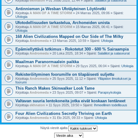
Kirjoittaja
ekhnaton
» 01 Joulu 2025, 12:44 » Sijainti:
Salaliitot ja salaseurat
Antinniemen ja Wesban Ufotäyteinen Löytöretki
Kirjoittaja
A MAN OF A TIME STORM
» 24 Marras 2025, 09:06 » Sijainti:
Ufologia
Ufotodellisuuden tarkastelua, Archoneiden unista
Kirjoittaja
A MAN OF A TIME STORM
» 15 Marras 2025, 06:41 » Sijainti:
Ufologia
168 Alien Civilizations Mapped on Our Side of The Milky
Kirjoittaja
Andromeda
» 13 Marras 2025, 10:59 » Sijainti:
Ufologia
Epämiellyttävä tutkimus - Rokotetut 300 - 600 % Sairaampia
Kirjoittaja
Andromeda
» 20 Loka 2025, 18:34 » Sijainti:
Salaliitot ja salaseurat
Maailman Paranormaalein paikka
Kirjoittaja
A MAN OF A TIME STORM
» 29 Syys 2025, 06:04 » Sijainti:
Ufologia
Rekisteröityminen foorumille on tilapäisesti suljettu
Kirjoittaja
Andromeda
» 25 Syys 2025, 11:12 » Sijainti:
Ylläpidon ilmoitukset ja
foorumi
This Ranch Makes Skinwalker Look Tame
Kirjoittaja
Andromeda
» 23 Syys 2025, 09:07 » Sijainti:
Parapsykologia
Valtavan suuria lentokoneita jotka eivät koskaan lentäneet
Kirjoittaja
ekhnaton
» 11 Syys 2025, 19:50 » Sijainti:
Ihmeellinen todellisuus
Four Alien Civilizations Secretly Thriving on Earth
Kirjoittaja
Andromeda
» 31 Elo 2025, 09:33 » Sijainti:
Ufologia
Näytä viestit ajalta