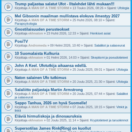
Trump paljastaa salatut Ufot - Iltalehdet lähti mukaan!!!
Kirjoittaja
A MAN OF A TIME STORM
» 13 Touko 2026, 08:26 » Sijainti:
Ufologia
Mel Gibsonin maailman mullistava elokuva ilmestyy 2027
Kirjoittaja
A MAN OF A TIME STORM
» 25 Huhti 2026, 08:10 » Sijainti:
Parapsykologia
Gnostilaisuuden perusteokset
Kirjoittaja
ekhnaton
» 23 Huhti 2026, 12:33 » Sijainti:
Henkiset asiat
PosiTV
Kirjoittaja
Andromeda
» 09 Helmi 2026, 10:40 » Sijainti:
Salaliitot ja salaseurat
10 Suomalaista Kulkuria
Kirjoittaja
ekhnaton
» 01 Helmi 2026, 14:03 » Sijainti:
Skeptismi ja pseudotieteet
John A Keel. Ufotutkija aikaansa edellä.
Kirjoittaja
A MAN OF A TIME STORM
» 25 Joulu 2025, 09:01 » Sijainti:
Ufologia
Naton salainen Ufo tutkimus
Kirjoittaja
A MAN OF A TIME STORM
» 20 Joulu 2025, 21:30 » Sijainti:
Ufologia
Salaliitto paljastaja Martin Armstrong
Kirjoittaja
A MAN OF A TIME STORM
» 20 Joulu 2025, 07:44 » Sijainti:
Salaliitot
ja salaseurat
Seppo Tanhua, 2026 on hyvä Suomelle!
Kirjoittaja
A MAN OF A TIME STORM
» 07 Joulu 2025, 18:15 » Sijainti:
Vinkit ja
linkit
Eläviä hirmuliskoja ja dinosauruksia
Kirjoittaja
ekhnaton
» 02 Joulu 2025, 11:14 » Sijainti:
Kryptotieteet ja taruolennot
Supersotilas James Rink(Ring) on kuollut