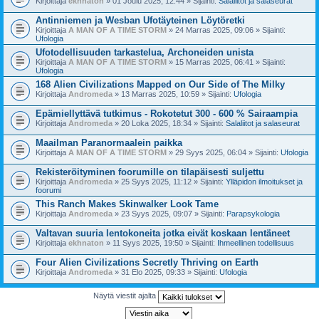
Kirjoittaja
ekhnaton
» 01 Joulu 2025, 12:44 » Sijainti:
Salaliitot ja salaseurat
Antinniemen ja Wesban Ufotäyteinen Löytöretki
Kirjoittaja
A MAN OF A TIME STORM
» 24 Marras 2025, 09:06 » Sijainti:
Ufologia
Ufotodellisuuden tarkastelua, Archoneiden unista
Kirjoittaja
A MAN OF A TIME STORM
» 15 Marras 2025, 06:41 » Sijainti:
Ufologia
168 Alien Civilizations Mapped on Our Side of The Milky
Kirjoittaja
Andromeda
» 13 Marras 2025, 10:59 » Sijainti:
Ufologia
Epämiellyttävä tutkimus - Rokotetut 300 - 600 % Sairaampia
Kirjoittaja
Andromeda
» 20 Loka 2025, 18:34 » Sijainti:
Salaliitot ja salaseurat
Maailman Paranormaalein paikka
Kirjoittaja
A MAN OF A TIME STORM
» 29 Syys 2025, 06:04 » Sijainti:
Ufologia
Rekisteröityminen foorumille on tilapäisesti suljettu
Kirjoittaja
Andromeda
» 25 Syys 2025, 11:12 » Sijainti:
Ylläpidon ilmoitukset ja
foorumi
This Ranch Makes Skinwalker Look Tame
Kirjoittaja
Andromeda
» 23 Syys 2025, 09:07 » Sijainti:
Parapsykologia
Valtavan suuria lentokoneita jotka eivät koskaan lentäneet
Kirjoittaja
ekhnaton
» 11 Syys 2025, 19:50 » Sijainti:
Ihmeellinen todellisuus
Four Alien Civilizations Secretly Thriving on Earth
Kirjoittaja
Andromeda
» 31 Elo 2025, 09:33 » Sijainti:
Ufologia
Näytä viestit ajalta