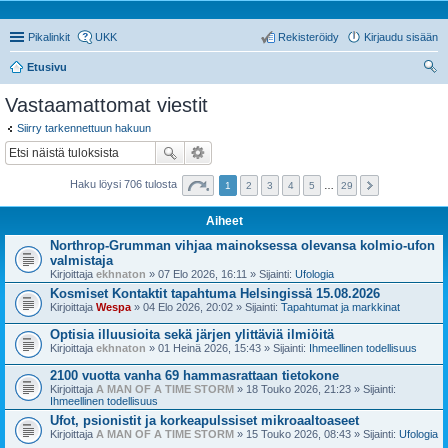
Pikalinkit
UKK
Rekisteröidy
Kirjaudu sisään
Etusivu
tsi
Vastaamattomat viestit
Siirry tarkennettuun hakuun
Haku löysi 706 tulosta
1
2
3
4
5
…
29
Aiheet
Northrop-Grumman vihjaa mainoksessa olevansa kolmio-ufon
valmistaja
Kirjoittaja
ekhnaton
» 07 Elo 2026, 16:11 » Sijainti:
Ufologia
Kosmiset Kontaktit tapahtuma Helsingissä 15.08.2026
Kirjoittaja
Wespa
» 04 Elo 2026, 20:02 » Sijainti:
Tapahtumat ja markkinat
Optisia illuusioita sekä järjen ylittäviä ilmiöitä
Kirjoittaja
ekhnaton
» 01 Heinä 2026, 15:43 » Sijainti:
Ihmeellinen todellisuus
2100 vuotta vanha 69 hammasrattaan tietokone
Kirjoittaja
A MAN OF A TIME STORM
» 18 Touko 2026, 21:23 » Sijainti:
Ihmeellinen todellisuus
Ufot, psionistit ja korkeapulssiset mikroaaltoaseet
Kirjoittaja
A MAN OF A TIME STORM
» 15 Touko 2026, 08:43 » Sijainti:
Ufologia