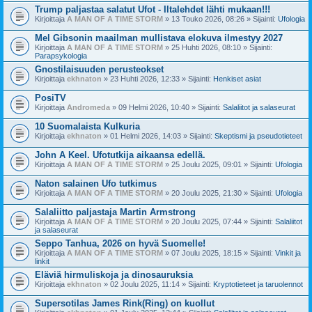
Trump paljastaa salatut Ufot - Iltalehdet lähti mukaan!!!
Kirjoittaja
A MAN OF A TIME STORM
» 13 Touko 2026, 08:26 » Sijainti:
Ufologia
Mel Gibsonin maailman mullistava elokuva ilmestyy 2027
Kirjoittaja
A MAN OF A TIME STORM
» 25 Huhti 2026, 08:10 » Sijainti:
Parapsykologia
Gnostilaisuuden perusteokset
Kirjoittaja
ekhnaton
» 23 Huhti 2026, 12:33 » Sijainti:
Henkiset asiat
PosiTV
Kirjoittaja
Andromeda
» 09 Helmi 2026, 10:40 » Sijainti:
Salaliitot ja salaseurat
10 Suomalaista Kulkuria
Kirjoittaja
ekhnaton
» 01 Helmi 2026, 14:03 » Sijainti:
Skeptismi ja pseudotieteet
John A Keel. Ufotutkija aikaansa edellä.
Kirjoittaja
A MAN OF A TIME STORM
» 25 Joulu 2025, 09:01 » Sijainti:
Ufologia
Naton salainen Ufo tutkimus
Kirjoittaja
A MAN OF A TIME STORM
» 20 Joulu 2025, 21:30 » Sijainti:
Ufologia
Salaliitto paljastaja Martin Armstrong
Kirjoittaja
A MAN OF A TIME STORM
» 20 Joulu 2025, 07:44 » Sijainti:
Salaliitot
ja salaseurat
Seppo Tanhua, 2026 on hyvä Suomelle!
Kirjoittaja
A MAN OF A TIME STORM
» 07 Joulu 2025, 18:15 » Sijainti:
Vinkit ja
linkit
Eläviä hirmuliskoja ja dinosauruksia
Kirjoittaja
ekhnaton
» 02 Joulu 2025, 11:14 » Sijainti:
Kryptotieteet ja taruolennot
Supersotilas James Rink(Ring) on kuollut