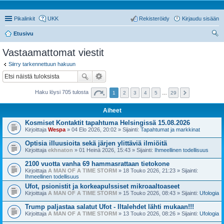
Pikalinkit
UKK
Rekisteröidy
Kirjaudu sisään
Etusivu
tsi
Vastaamattomat viestit
Siirry tarkennettuun hakuun
Haku löysi 705 tulosta
1
2
3
4
5
…
29
Aiheet
Kosmiset Kontaktit tapahtuma Helsingissä 15.08.2026
Kirjoittaja
Wespa
» 04 Elo 2026, 20:02 » Sijainti:
Tapahtumat ja markkinat
Optisia illuusioita sekä järjen ylittäviä ilmiöitä
Kirjoittaja
ekhnaton
» 01 Heinä 2026, 15:43 » Sijainti:
Ihmeellinen todellisuus
2100 vuotta vanha 69 hammasrattaan tietokone
Kirjoittaja
A MAN OF A TIME STORM
» 18 Touko 2026, 21:23 » Sijainti:
Ihmeellinen todellisuus
Ufot, psionistit ja korkeapulssiset mikroaaltoaseet
Kirjoittaja
A MAN OF A TIME STORM
» 15 Touko 2026, 08:43 » Sijainti:
Ufologia
Trump paljastaa salatut Ufot - Iltalehdet lähti mukaan!!!
Kirjoittaja
A MAN OF A TIME STORM
» 13 Touko 2026, 08:26 » Sijainti:
Ufologia