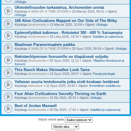
Ufologia
Ufotodellisuuden tarkastelua, Archoneiden unista
Kirjoittaja
A MAN OF A TIME STORM
» 15 Marras 2025, 06:41 » Sijainti:
Ufologia
168 Alien Civilizations Mapped on Our Side of The Milky
Kirjoittaja
Andromeda
» 13 Marras 2025, 10:59 » Sijainti:
Ufologia
Epämiellyttävä tutkimus - Rokotetut 300 - 600 % Sairaampia
Kirjoittaja
Andromeda
» 20 Loka 2025, 18:34 » Sijainti:
Salaliitot ja salaseurat
Maailman Paranormaalein paikka
Kirjoittaja
A MAN OF A TIME STORM
» 29 Syys 2025, 06:04 » Sijainti:
Ufologia
Rekisteröityminen foorumille on tilapäisesti suljettu
Kirjoittaja
Andromeda
» 25 Syys 2025, 11:12 » Sijainti:
Ylläpidon ilmoitukset ja
foorumi
This Ranch Makes Skinwalker Look Tame
Kirjoittaja
Andromeda
» 23 Syys 2025, 09:07 » Sijainti:
Parapsykologia
Valtavan suuria lentokoneita jotka eivät koskaan lentäneet
Kirjoittaja
ekhnaton
» 11 Syys 2025, 19:50 » Sijainti:
Ihmeellinen todellisuus
Four Alien Civilizations Secretly Thriving on Earth
Kirjoittaja
Andromeda
» 31 Elo 2025, 09:33 » Sijainti:
Ufologia
Best of Jordan Maxwell
Kirjoittaja
Andromeda
» 30 Elo 2025, 17:04 » Sijainti:
Salaliitot ja salaseurat
Näytä viestit ajalta