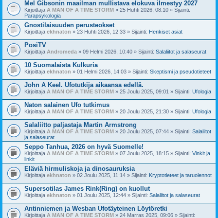
Mel Gibsonin maailman mullistava elokuva ilmestyy 2027
Kirjoittaja
A MAN OF A TIME STORM
» 25 Huhti 2026, 08:10 » Sijainti:
Parapsykologia
Gnostilaisuuden perusteokset
Kirjoittaja
ekhnaton
» 23 Huhti 2026, 12:33 » Sijainti:
Henkiset asiat
PosiTV
Kirjoittaja
Andromeda
» 09 Helmi 2026, 10:40 » Sijainti:
Salaliitot ja salaseurat
10 Suomalaista Kulkuria
Kirjoittaja
ekhnaton
» 01 Helmi 2026, 14:03 » Sijainti:
Skeptismi ja pseudotieteet
John A Keel. Ufotutkija aikaansa edellä.
Kirjoittaja
A MAN OF A TIME STORM
» 25 Joulu 2025, 09:01 » Sijainti:
Ufologia
Naton salainen Ufo tutkimus
Kirjoittaja
A MAN OF A TIME STORM
» 20 Joulu 2025, 21:30 » Sijainti:
Ufologia
Salaliitto paljastaja Martin Armstrong
Kirjoittaja
A MAN OF A TIME STORM
» 20 Joulu 2025, 07:44 » Sijainti:
Salaliitot
ja salaseurat
Seppo Tanhua, 2026 on hyvä Suomelle!
Kirjoittaja
A MAN OF A TIME STORM
» 07 Joulu 2025, 18:15 » Sijainti:
Vinkit ja
linkit
Eläviä hirmuliskoja ja dinosauruksia
Kirjoittaja
ekhnaton
» 02 Joulu 2025, 11:14 » Sijainti:
Kryptotieteet ja taruolennot
Supersotilas James Rink(Ring) on kuollut
Kirjoittaja
ekhnaton
» 01 Joulu 2025, 12:44 » Sijainti:
Salaliitot ja salaseurat
Antinniemen ja Wesban Ufotäyteinen Löytöretki
Kirjoittaja
A MAN OF A TIME STORM
» 24 Marras 2025, 09:06 » Sijainti: