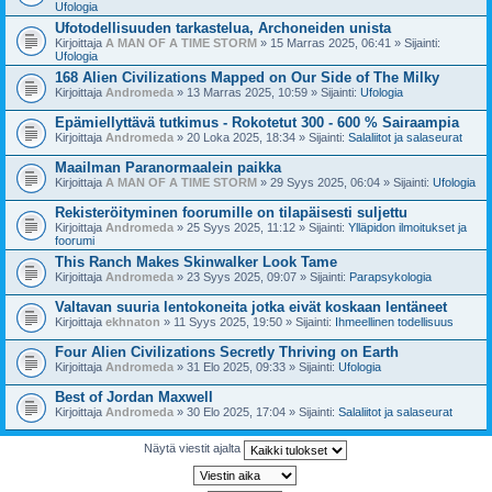
Ufologia
Ufotodellisuuden tarkastelua, Archoneiden unista
Kirjoittaja
A MAN OF A TIME STORM
» 15 Marras 2025, 06:41 » Sijainti:
Ufologia
168 Alien Civilizations Mapped on Our Side of The Milky
Kirjoittaja
Andromeda
» 13 Marras 2025, 10:59 » Sijainti:
Ufologia
Epämiellyttävä tutkimus - Rokotetut 300 - 600 % Sairaampia
Kirjoittaja
Andromeda
» 20 Loka 2025, 18:34 » Sijainti:
Salaliitot ja salaseurat
Maailman Paranormaalein paikka
Kirjoittaja
A MAN OF A TIME STORM
» 29 Syys 2025, 06:04 » Sijainti:
Ufologia
Rekisteröityminen foorumille on tilapäisesti suljettu
Kirjoittaja
Andromeda
» 25 Syys 2025, 11:12 » Sijainti:
Ylläpidon ilmoitukset ja
foorumi
This Ranch Makes Skinwalker Look Tame
Kirjoittaja
Andromeda
» 23 Syys 2025, 09:07 » Sijainti:
Parapsykologia
Valtavan suuria lentokoneita jotka eivät koskaan lentäneet
Kirjoittaja
ekhnaton
» 11 Syys 2025, 19:50 » Sijainti:
Ihmeellinen todellisuus
Four Alien Civilizations Secretly Thriving on Earth
Kirjoittaja
Andromeda
» 31 Elo 2025, 09:33 » Sijainti:
Ufologia
Best of Jordan Maxwell
Kirjoittaja
Andromeda
» 30 Elo 2025, 17:04 » Sijainti:
Salaliitot ja salaseurat
Näytä viestit ajalta