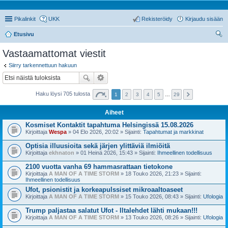
Pikalinkit
UKK
Rekisteröidy
Kirjaudu sisään
Etusivu
tsi
Vastaamattomat viestit
Siirry tarkennettuun hakuun
Haku löysi 705 tulosta
1
2
3
4
5
…
29
Aiheet
Kosmiset Kontaktit tapahtuma Helsingissä 15.08.2026
Kirjoittaja
Wespa
» 04 Elo 2026, 20:02 » Sijainti:
Tapahtumat ja markkinat
Optisia illuusioita sekä järjen ylittäviä ilmiöitä
Kirjoittaja
ekhnaton
» 01 Heinä 2026, 15:43 » Sijainti:
Ihmeellinen todellisuus
2100 vuotta vanha 69 hammasrattaan tietokone
Kirjoittaja
A MAN OF A TIME STORM
» 18 Touko 2026, 21:23 » Sijainti:
Ihmeellinen todellisuus
Ufot, psionistit ja korkeapulssiset mikroaaltoaseet
Kirjoittaja
A MAN OF A TIME STORM
» 15 Touko 2026, 08:43 » Sijainti:
Ufologia
Trump paljastaa salatut Ufot - Iltalehdet lähti mukaan!!!
Kirjoittaja
A MAN OF A TIME STORM
» 13 Touko 2026, 08:26 » Sijainti:
Ufologia