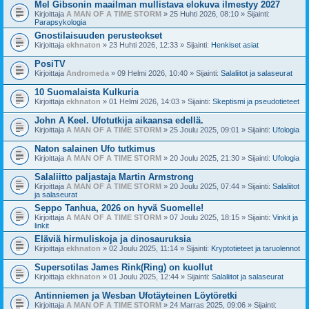
Mel Gibsonin maailman mullistava elokuva ilmestyy 2027
Kirjoittaja
A MAN OF A TIME STORM
» 25 Huhti 2026, 08:10 » Sijainti:
Parapsykologia
Gnostilaisuuden perusteokset
Kirjoittaja
ekhnaton
» 23 Huhti 2026, 12:33 » Sijainti:
Henkiset asiat
PosiTV
Kirjoittaja
Andromeda
» 09 Helmi 2026, 10:40 » Sijainti:
Salaliitot ja salaseurat
10 Suomalaista Kulkuria
Kirjoittaja
ekhnaton
» 01 Helmi 2026, 14:03 » Sijainti:
Skeptismi ja pseudotieteet
John A Keel. Ufotutkija aikaansa edellä.
Kirjoittaja
A MAN OF A TIME STORM
» 25 Joulu 2025, 09:01 » Sijainti:
Ufologia
Naton salainen Ufo tutkimus
Kirjoittaja
A MAN OF A TIME STORM
» 20 Joulu 2025, 21:30 » Sijainti:
Ufologia
Salaliitto paljastaja Martin Armstrong
Kirjoittaja
A MAN OF A TIME STORM
» 20 Joulu 2025, 07:44 » Sijainti:
Salaliitot
ja salaseurat
Seppo Tanhua, 2026 on hyvä Suomelle!
Kirjoittaja
A MAN OF A TIME STORM
» 07 Joulu 2025, 18:15 » Sijainti:
Vinkit ja
linkit
Eläviä hirmuliskoja ja dinosauruksia
Kirjoittaja
ekhnaton
» 02 Joulu 2025, 11:14 » Sijainti:
Kryptotieteet ja taruolennot
Supersotilas James Rink(Ring) on kuollut
Kirjoittaja
ekhnaton
» 01 Joulu 2025, 12:44 » Sijainti:
Salaliitot ja salaseurat
Antinniemen ja Wesban Ufotäyteinen Löytöretki
Kirjoittaja
A MAN OF A TIME STORM
» 24 Marras 2025, 09:06 » Sijainti: