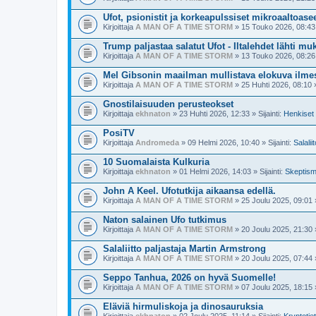
Ufot, psionistit ja korkeapulssiset mikroaaltoase
Kirjoittaja
A MAN OF A TIME STORM
» 15 Touko 2026, 08:43 »
Trump paljastaa salatut Ufot - Iltalehdet lähti mu
Kirjoittaja
A MAN OF A TIME STORM
» 13 Touko 2026, 08:26 »
Mel Gibsonin maailman mullistava elokuva ilme
Kirjoittaja
A MAN OF A TIME STORM
» 25 Huhti 2026, 08:10 » 
Gnostilaisuuden perusteokset
Kirjoittaja
ekhnaton
» 23 Huhti 2026, 12:33 » Sijainti:
Henkiset 
PosiTV
Kirjoittaja
Andromeda
» 09 Helmi 2026, 10:40 » Sijainti:
Salalii
10 Suomalaista Kulkuria
Kirjoittaja
ekhnaton
» 01 Helmi 2026, 14:03 » Sijainti:
Skeptismi
John A Keel. Ufotutkija aikaansa edellä.
Kirjoittaja
A MAN OF A TIME STORM
» 25 Joulu 2025, 09:01 »
Naton salainen Ufo tutkimus
Kirjoittaja
A MAN OF A TIME STORM
» 20 Joulu 2025, 21:30 »
Salaliitto paljastaja Martin Armstrong
Kirjoittaja
A MAN OF A TIME STORM
» 20 Joulu 2025, 07:44 »
Seppo Tanhua, 2026 on hyvä Suomelle!
Kirjoittaja
A MAN OF A TIME STORM
» 07 Joulu 2025, 18:15 »
Eläviä hirmuliskoja ja dinosauruksia
Kirjoittaja
ekhnaton
» 02 Joulu 2025, 11:14 » Sijainti:
Kryptotie