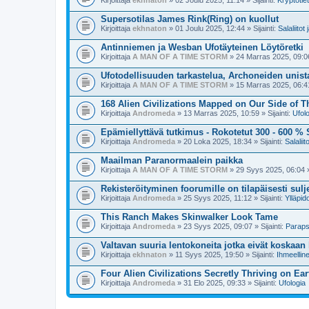
Supersotilas James Rink(Ring) on kuollut
Kirjoittaja
ekhnaton
» 01 Joulu 2025, 12:44 » Sijainti:
Salaliitot
Antinniemen ja Wesban Ufotäyteinen Löytöretki
Kirjoittaja
A MAN OF A TIME STORM
» 24 Marras 2025, 09:06 
Ufotodellisuuden tarkastelua, Archoneiden unist
Kirjoittaja
A MAN OF A TIME STORM
» 15 Marras 2025, 06:41 
168 Alien Civilizations Mapped on Our Side of T
Kirjoittaja
Andromeda
» 13 Marras 2025, 10:59 » Sijainti:
Ufol
Epämiellyttävä tutkimus - Rokotetut 300 - 600 %
Kirjoittaja
Andromeda
» 20 Loka 2025, 18:34 » Sijainti:
Salaliit
Maailman Paranormaalein paikka
Kirjoittaja
A MAN OF A TIME STORM
» 29 Syys 2025, 06:04 » 
Rekisteröityminen foorumille on tilapäisesti sulj
Kirjoittaja
Andromeda
» 25 Syys 2025, 11:12 » Sijainti:
Ylläpid
This Ranch Makes Skinwalker Look Tame
Kirjoittaja
Andromeda
» 23 Syys 2025, 09:07 » Sijainti:
Paraps
Valtavan suuria lentokoneita jotka eivät koskaan 
Kirjoittaja
ekhnaton
» 11 Syys 2025, 19:50 » Sijainti:
Ihmeelline
Four Alien Civilizations Secretly Thriving on Ear
Kirjoittaja
Andromeda
» 31 Elo 2025, 09:33 » Sijainti:
Ufologia