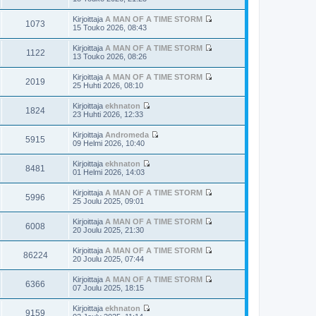
ä
i
ä
i
u
e
y
n
Kirjoittaja
A MAN OF A TIME STORM
u
s
t
1073
v
N
15 Touko 2026, 08:43
s
t
ä
i
ä
i
i
u
e
y
n
Kirjoittaja
A MAN OF A TIME STORM
u
s
t
1122
v
N
13 Touko 2026, 08:26
s
t
ä
i
ä
i
i
u
e
y
n
Kirjoittaja
A MAN OF A TIME STORM
u
s
t
2019
v
N
25 Huhti 2026, 08:10
s
t
ä
i
ä
i
i
u
e
y
n
Kirjoittaja
ekhnaton
u
s
t
1824
v
N
23 Huhti 2026, 12:33
s
t
ä
i
ä
i
i
u
e
y
n
Kirjoittaja
Andromeda
u
s
t
5915
v
N
09 Helmi 2026, 10:40
s
t
ä
i
ä
i
i
u
e
y
n
Kirjoittaja
ekhnaton
u
s
t
8481
v
N
01 Helmi 2026, 14:03
s
t
ä
i
ä
i
i
u
e
y
n
Kirjoittaja
A MAN OF A TIME STORM
u
s
t
5996
v
N
25 Joulu 2025, 09:01
s
t
ä
i
ä
i
i
u
e
y
n
Kirjoittaja
A MAN OF A TIME STORM
u
s
t
6008
v
N
20 Joulu 2025, 21:30
s
t
ä
i
ä
i
i
u
e
y
n
Kirjoittaja
A MAN OF A TIME STORM
u
s
t
86224
v
N
20 Joulu 2025, 07:44
s
t
ä
i
ä
i
i
u
e
y
n
Kirjoittaja
A MAN OF A TIME STORM
u
s
t
6366
v
N
07 Joulu 2025, 18:15
s
t
ä
i
ä
i
i
u
e
y
n
Kirjoittaja
ekhnaton
u
s
t
9159
v
N