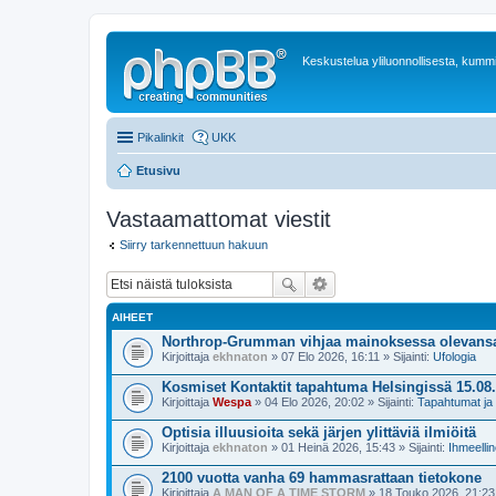
Keskustelua yliluonnollisesta, kummit
Pikalinkit
UKK
Etusivu
Vastaamattomat viestit
Siirry tarkennettuun hakuun
AIHEET
Northrop-Grumman vihjaa mainoksessa olevansa
Kirjoittaja
ekhnaton
» 07 Elo 2026, 16:11 » Sijainti:
Ufologia
Kosmiset Kontaktit tapahtuma Helsingissä 15.08
Kirjoittaja
Wespa
» 04 Elo 2026, 20:02 » Sijainti:
Tapahtumat ja
Optisia illuusioita sekä järjen ylittäviä ilmiöitä
Kirjoittaja
ekhnaton
» 01 Heinä 2026, 15:43 » Sijainti:
Ihmeellin
2100 vuotta vanha 69 hammasrattaan tietokone
Kirjoittaja
A MAN OF A TIME STORM
» 18 Touko 2026, 21:23 »