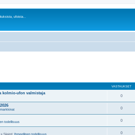
uksista, ufoista...
VASTAUKSET
 kolmio-ufon valmistaja
0
.2026
0
 markkinat
0
en todellisuus
0
 Sijainti:
Ihmeellinen todellisuus