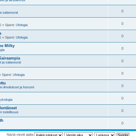
0
 ja salaseurat
0
» Sijainti:
Ufologia
a
0
» Sijainti:
Ufologia
he Milky
0
ogia
 Sairaampia
0
ot ja salaseurat
0
Sijainti:
Ufologia
ettu
0
on ilmoitukset ja foorumi
0
ykologia
lentäneet
0
n todellisuus
th
0
Näytä viestit ajalta