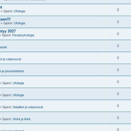
et
0
 Sijainti:
Ufologia
kaan!!!
0
 Sijainti:
Ufologia
styy 2027
0
Sijainti:
Parapsykologia
0
asiat
0
tot ja salaseurat
0
 ja pseudotieteet
0
 Sijainti:
Ufologia
0
 Sijainti:
Ufologia
0
 Sijainti:
Salaliitot ja salaseurat
0
 Sijainti:
Vinkit ja linkit
0
teet ja taruolennot