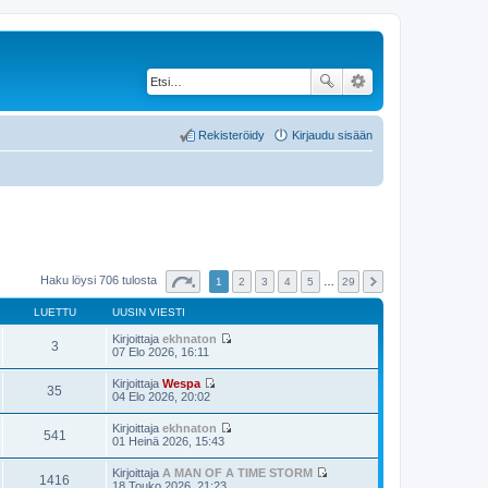
Rekisteröidy
Kirjaudu sisään
Haku löysi 706 tulosta
1
2
3
4
5
…
29
LUETTU
UUSIN VIESTI
Kirjoittaja
ekhnaton
3
N
07 Elo 2026, 16:11
ä
y
Kirjoittaja
Wespa
t
35
N
04 Elo 2026, 20:02
ä
ä
u
y
Kirjoittaja
ekhnaton
u
t
541
N
01 Heinä 2026, 15:43
s
ä
ä
i
u
y
n
Kirjoittaja
A MAN OF A TIME STORM
u
t
1416
v
N
18 Touko 2026, 21:23
s