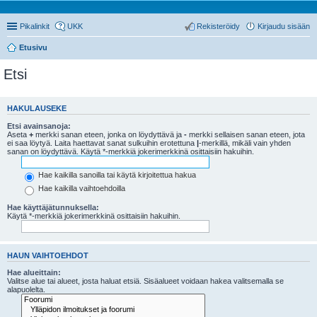
Pikalinkit
UKK
Rekisteröidy
Kirjaudu sisään
Etusivu
Etsi
HAKULAUSEKE
Etsi avainsanoja:
Aseta
+
merkki sanan eteen, jonka on löydyttävä ja
-
merkki sellaisen sanan eteen, jota
ei saa löytyä. Laita haettavat sanat sulkuihin erotettuna
|
-merkillä, mikäli vain yhden
sanan on löydyttävä. Käytä *-merkkiä jokerimerkkinä osittaisiin hakuihin.
Hae kaikilla sanoilla tai käytä kirjoitettua hakua
Hae kaikilla vaihtoehdoilla
Hae käyttäjätunnuksella:
Käytä *-merkkiä jokerimerkkinä osittaisiin hakuihin.
HAUN VAIHTOEHDOT
Hae alueittain:
Valitse alue tai alueet, josta haluat etsiä. Sisäalueet voidaan hakea valitsemalla se
alapuolelta.