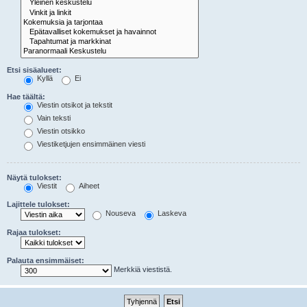
Etsi sisäalueet:
Kyllä
Ei
Hae täältä:
Viestin otsikot ja tekstit
Vain teksti
Viestin otsikko
Viestiketjujen ensimmäinen viesti
Näytä tulokset:
Viestit
Aiheet
Lajittele tulokset:
Nouseva
Laskeva
Rajaa tulokset:
Palauta ensimmäiset:
Merkkiä viestistä.