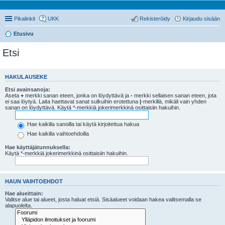
Pikalinkit
UKK
Rekisteröidy
Kirjaudu sisään
Etusivu
Etsi
HAKULAUSEKE
Etsi avainsanoja:
Aseta
+
merkki sanan eteen, jonka on löydyttävä ja
-
merkki sellaisen sanan eteen, jota
ei saa löytyä. Laita haettavat sanat sulkuihin erotettuna
|
-merkillä, mikäli vain yhden
sanan on löydyttävä. Käytä *-merkkiä jokerimerkkinä osittaisiin hakuihin.
Hae kaikilla sanoilla tai käytä kirjoitettua hakua
Hae kaikilla vaihtoehdoilla
Hae käyttäjätunnuksella:
Käytä *-merkkiä jokerimerkkinä osittaisiin hakuihin.
HAUN VAIHTOEHDOT
Hae alueittain:
Valitse alue tai alueet, josta haluat etsiä. Sisäalueet voidaan hakea valitsemalla se
alapuolelta.