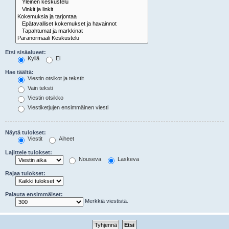
Etsi sisäalueet:
Kyllä
Ei
Hae täältä:
Viestin otsikot ja tekstit
Vain teksti
Viestin otsikko
Viestiketjujen ensimmäinen viesti
Näytä tulokset:
Viestit
Aiheet
Lajittele tulokset:
Nouseva
Laskeva
Rajaa tulokset:
Palauta ensimmäiset:
Merkkiä viestistä.