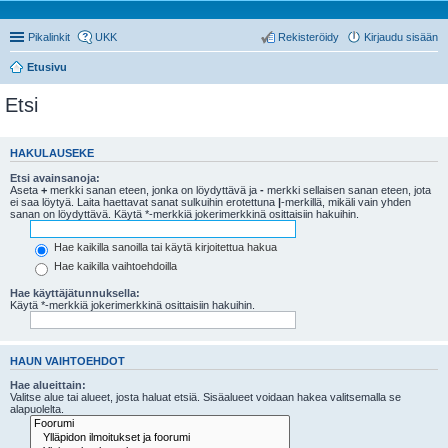
Pikalinkit
UKK
Rekisteröidy
Kirjaudu sisään
Etusivu
Etsi
HAKULAUSEKE
Etsi avainsanoja:
Aseta
+
merkki sanan eteen, jonka on löydyttävä ja
-
merkki sellaisen sanan eteen, jota
ei saa löytyä. Laita haettavat sanat sulkuihin erotettuna
|
-merkillä, mikäli vain yhden
sanan on löydyttävä. Käytä *-merkkiä jokerimerkkinä osittaisiin hakuihin.
Hae kaikilla sanoilla tai käytä kirjoitettua hakua
Hae kaikilla vaihtoehdoilla
Hae käyttäjätunnuksella:
Käytä *-merkkiä jokerimerkkinä osittaisiin hakuihin.
HAUN VAIHTOEHDOT
Hae alueittain:
Valitse alue tai alueet, josta haluat etsiä. Sisäalueet voidaan hakea valitsemalla se
alapuolelta.