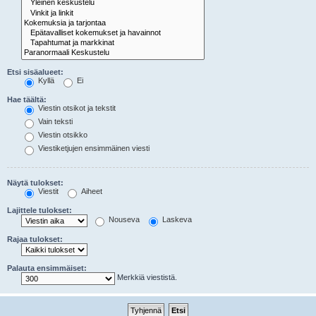
Etsi sisäalueet:
Kyllä
Ei
Hae täältä:
Viestin otsikot ja tekstit
Vain teksti
Viestin otsikko
Viestiketjujen ensimmäinen viesti
Näytä tulokset:
Viestit
Aiheet
Lajittele tulokset:
Nouseva
Laskeva
Rajaa tulokset:
Palauta ensimmäiset:
Merkkiä viestistä.