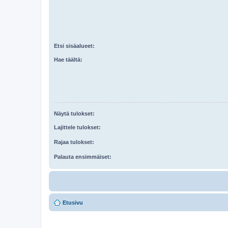
Etsi sisäalueet:
Hae täältä:
Näytä tulokset:
Lajittele tulokset:
Rajaa tulokset:
Palauta ensimmäiset:
Etusivu