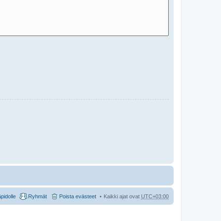
äpidolle
Ryhmät
Poista evästeet
Kaikki ajat ovat
UTC+03:00