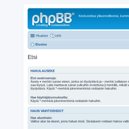
Keskustelua yliluonnollisesta, kummit
Pikalinkit
UKK
Etusivu
Etsi
HAKULAUSEKE
Etsi avainsanoja:
Aseta
+
merkki sanan eteen, jonka on löydyttävä ja
-
merkki sellaisen s
saa löytyä. Laita haettavat sanat sulkuihin erotettuna
|
-merkillä, mikäli
löydyttävä. Käytä *-merkkiä jokerimerkkinä osittaisiin hakuihin.
Hae käyttäjätunnuksella:
Käytä *-merkkiä jokerimerkkinä osittaisiin hakuihin.
HAUN VAIHTOEHDOT
Hae alueittain:
Valitse alue tai alueet, josta haluat etsiä. Sisäalueet voidaan hakea vali