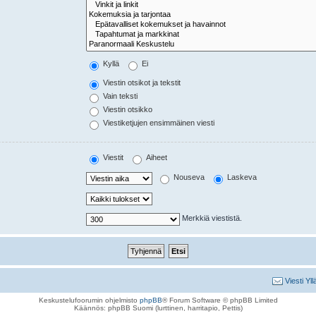
Kyllä
Ei
Viestin otsikot ja tekstit
Vain teksti
Viestin otsikko
Viestiketjujen ensimmäinen viesti
Viestit
Aiheet
Nouseva
Laskeva
Merkkiä viestistä.
Viesti Yll
Keskustelufoorumin ohjelmisto
phpBB
® Forum Software © phpBB Limited
Käännös: phpBB Suomi (lurttinen, harritapio, Pettis)