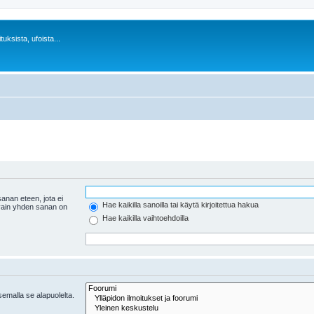
uksista, ufoista...
anan eteen, jota ei
Hae kaikilla sanoilla tai käytä kirjoitettua hakua
 vain yhden sanan on
Hae kaikilla vaihtoehdoilla
tsemalla se alapuolelta.