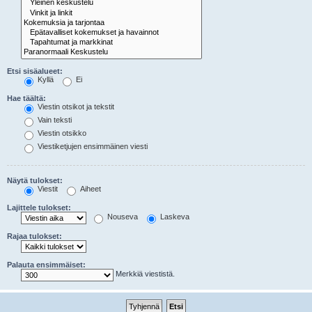
Etsi sisäalueet:
Kyllä
Ei
Hae täältä:
Viestin otsikot ja tekstit
Vain teksti
Viestin otsikko
Viestiketjujen ensimmäinen viesti
Näytä tulokset:
Viestit
Aiheet
Lajittele tulokset:
Nouseva
Laskeva
Rajaa tulokset:
Palauta ensimmäiset:
Merkkiä viestistä.