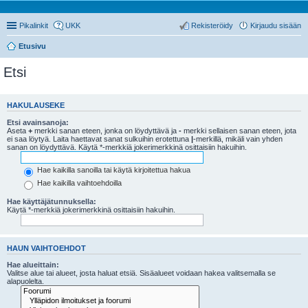
Pikalinkit
UKK
Rekisteröidy
Kirjaudu sisään
Etusivu
Etsi
HAKULAUSEKE
Etsi avainsanoja:
Aseta
+
merkki sanan eteen, jonka on löydyttävä ja
-
merkki sellaisen sanan eteen, jota
ei saa löytyä. Laita haettavat sanat sulkuihin erotettuna
|
-merkillä, mikäli vain yhden
sanan on löydyttävä. Käytä *-merkkiä jokerimerkkinä osittaisiin hakuihin.
Hae kaikilla sanoilla tai käytä kirjoitettua hakua
Hae kaikilla vaihtoehdoilla
Hae käyttäjätunnuksella:
Käytä *-merkkiä jokerimerkkinä osittaisiin hakuihin.
HAUN VAIHTOEHDOT
Hae alueittain:
Valitse alue tai alueet, josta haluat etsiä. Sisäalueet voidaan hakea valitsemalla se
alapuolelta.