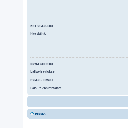
Etsi sisäalueet:
Hae täältä:
Näytä tulokset:
Lajittele tulokset:
Rajaa tulokset:
Palauta ensimmäiset:
Etusivu