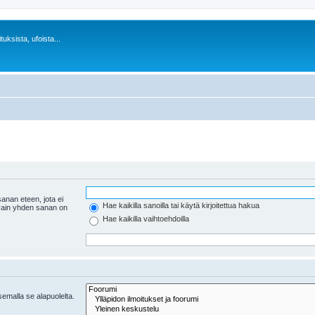
uksista, ufoista...
anan eteen, jota ei
Hae kaikilla sanoilla tai käytä kirjoitettua hakua
 vain yhden sanan on
Hae kaikilla vaihtoehdoilla
tsemalla se alapuolelta.