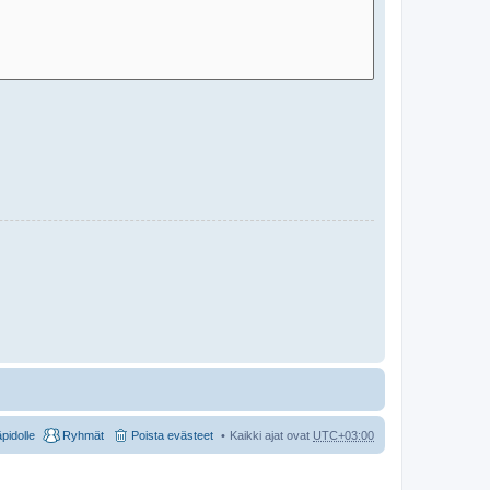
äpidolle
Ryhmät
Poista evästeet
Kaikki ajat ovat
UTC+03:00