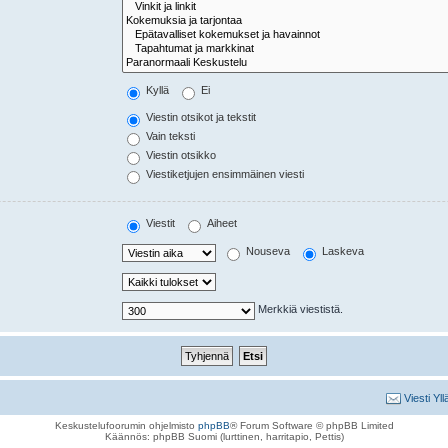
Kyllä
Ei
Viestin otsikot ja tekstit
Vain teksti
Viestin otsikko
Viestiketjujen ensimmäinen viesti
Viestit
Aiheet
Nouseva
Laskeva
Merkkiä viestistä.
Viesti Yll
Keskustelufoorumin ohjelmisto
phpBB
® Forum Software © phpBB Limited
Käännös: phpBB Suomi (lurttinen, harritapio, Pettis)