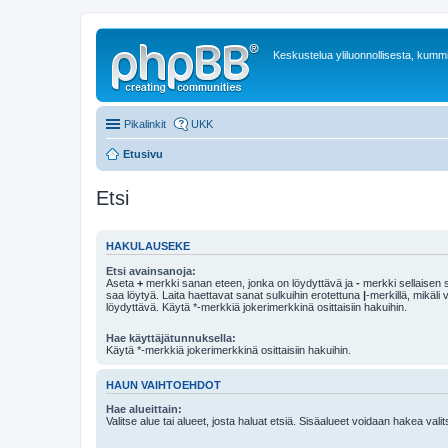
Keskustelua yliluonnollisesta, kummit
Pikalinkit
UKK
Etusivu
Etsi
HAKULAUSEKE
Etsi avainsanoja:
Aseta
+
merkki sanan eteen, jonka on löydyttävä ja
-
merkki sellaisen s
saa löytyä. Laita haettavat sanat sulkuihin erotettuna
|
-merkillä, mikäli
löydyttävä. Käytä *-merkkiä jokerimerkkinä osittaisiin hakuihin.
Hae käyttäjätunnuksella:
Käytä *-merkkiä jokerimerkkinä osittaisiin hakuihin.
HAUN VAIHTOEHDOT
Hae alueittain:
Valitse alue tai alueet, josta haluat etsiä. Sisäalueet voidaan hakea vali