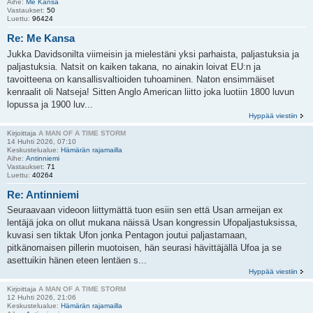
Aihe:
Me Kansa
Vastaukset:
50
Luettu:
96424
Re: Me Kansa
Jukka Davidsonilta viimeisin ja mielestäni yksi parhaista, paljastuksia ja
paljastuksia. Natsit on kaiken takana, no ainakin loivat EU:n ja
tavoitteena on kansallisvaltioiden tuhoaminen. Naton ensimmäiset
kenraalit oli Natseja! Sitten Anglo American liitto joka luotiin 1800 luvun
lopussa ja 1900 luv...
Hyppää viestiin
Kirjoittaja
A MAN OF A TIME STORM
14 Huhti 2026, 07:10
Keskustelualue:
Hämärän rajamailla
Aihe:
Antinniemi
Vastaukset:
71
Luettu:
40264
Re: Antinniemi
Seuraavaan videoon liittymättä tuon esiin sen että Usan armeijan ex
lentäjä joka on ollut mukana näissä Usan kongressin Ufopaljastuksissa,
kuvasi sen tiktak Ufon jonka Pentagon joutui paljastamaan,
pitkänomaisen pillerin muotoisen, hän seurasi hävittäjällä Ufoa ja se
asettuikin hänen eteen lentäen s...
Hyppää viestiin
Kirjoittaja
A MAN OF A TIME STORM
12 Huhti 2026, 21:06
Keskustelualue:
Hämärän rajamailla