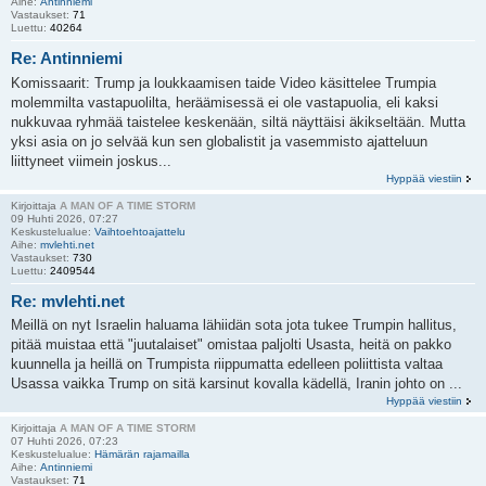
Aihe:
Antinniemi
Vastaukset:
71
Luettu:
40264
Re: Antinniemi
Komissaarit: Trump ja loukkaamisen taide Video käsittelee Trumpia
molemmilta vastapuolilta, heräämisessä ei ole vastapuolia, eli kaksi
nukkuvaa ryhmää taistelee keskenään, siltä näyttäisi äkikseltään. Mutta
yksi asia on jo selvää kun sen globalistit ja vasemmisto ajatteluun
liittyneet viimein joskus...
Hyppää viestiin
Kirjoittaja
A MAN OF A TIME STORM
09 Huhti 2026, 07:27
Keskustelualue:
Vaihtoehtoajattelu
Aihe:
mvlehti.net
Vastaukset:
730
Luettu:
2409544
Re: mvlehti.net
Meillä on nyt Israelin haluama lähiidän sota jota tukee Trumpin hallitus,
pitää muistaa että "juutalaiset" omistaa paljolti Usasta, heitä on pakko
kuunnella ja heillä on Trumpista riippumatta edelleen poliittista valtaa
Usassa vaikka Trump on sitä karsinut kovalla kädellä, Iranin johto on ...
Hyppää viestiin
Kirjoittaja
A MAN OF A TIME STORM
07 Huhti 2026, 07:23
Keskustelualue:
Hämärän rajamailla
Aihe:
Antinniemi
Vastaukset:
71