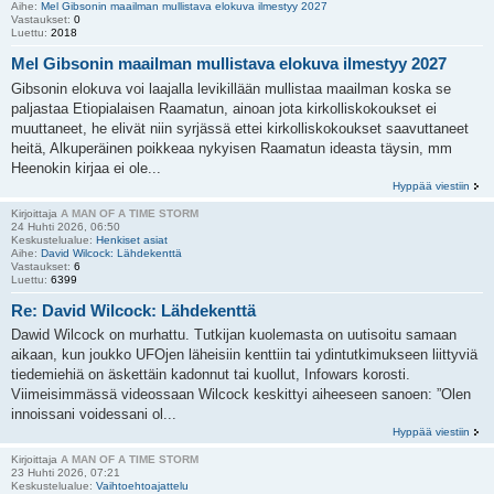
Aihe:
Mel Gibsonin maailman mullistava elokuva ilmestyy 2027
Vastaukset:
0
Luettu:
2018
Mel Gibsonin maailman mullistava elokuva ilmestyy 2027
Gibsonin elokuva voi laajalla levikillään mullistaa maailman koska se
paljastaa Etiopialaisen Raamatun, ainoan jota kirkolliskokoukset ei
muuttaneet, he elivät niin syrjässä ettei kirkolliskokoukset saavuttaneet
heitä, Alkuperäinen poikkeaa nykyisen Raamatun ideasta täysin, mm
Heenokin kirjaa ei ole...
Hyppää viestiin
Kirjoittaja
A MAN OF A TIME STORM
24 Huhti 2026, 06:50
Keskustelualue:
Henkiset asiat
Aihe:
David Wilcock: Lähdekenttä
Vastaukset:
6
Luettu:
6399
Re: David Wilcock: Lähdekenttä
Dawid Wilcock on murhattu. Tutkijan kuolemasta on uutisoitu samaan
aikaan, kun joukko UFOjen läheisiin kenttiin tai ydintutkimukseen liittyviä
tiedemiehiä on äskettäin kadonnut tai kuollut, Infowars korosti.
Viimeisimmässä videossaan Wilcock keskittyi aiheeseen sanoen: ”Olen
innoissani voidessani ol...
Hyppää viestiin
Kirjoittaja
A MAN OF A TIME STORM
23 Huhti 2026, 07:21
Keskustelualue:
Vaihtoehtoajattelu