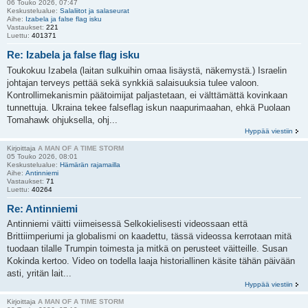
06 Touko 2026, 07:47
Keskustelualue:
Salaliitot ja salaseurat
Aihe:
Izabela ja false flag isku
Vastaukset:
221
Luettu:
401371
Re: Izabela ja false flag isku
Toukokuu Izabela (laitan sulkuihin omaa lisäystä, näkemystä.) Israelin
johtajan terveys pettää sekä synkkiä salaisuuksia tulee valoon.
Kontrollimekanismin päätoimijat paljastetaan, ei välttämättä kovinkaan
tunnettuja. Ukraina tekee falseflag iskun naapurimaahan, ehkä Puolaan
Tomahawk ohjuksella, ohj...
Hyppää viestiin
Kirjoittaja
A MAN OF A TIME STORM
05 Touko 2026, 08:01
Keskustelualue:
Hämärän rajamailla
Aihe:
Antinniemi
Vastaukset:
71
Luettu:
40264
Re: Antinniemi
Antinniemi väitti viimeisessä Selkokielisesti videossaan että
Brittiimperiumi ja globalismi on kaadettu, tässä videossa kerrotaan mitä
tuodaan tilalle Trumpin toimesta ja mitkä on perusteet väitteille. Susan
Kokinda kertoo. Video on todella laaja historiallinen käsite tähän päivään
asti, yritän lait...
Hyppää viestiin
Kirjoittaja
A MAN OF A TIME STORM