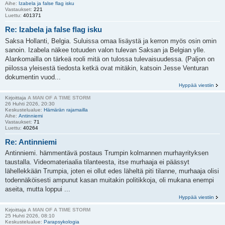
Aihe:
Izabela ja false flag isku
Vastaukset:
221
Luettu:
401371
Re: Izabela ja false flag isku
Saksa Hollanti, Belgia. Suluissa omaa lisäystä ja kerron myös osin omin
sanoin. Izabela näkee totuuden valon tulevan Saksan ja Belgian ylle.
Alankomailla on tärkeä rooli mitä on tulossa tulevaisuudessa. (Paljon on
piilossa yleisestä tiedosta ketkä ovat mitäkin, katsoin Jesse Venturan
dokumentin vuod...
Hyppää viestiin
Kirjoittaja
A MAN OF A TIME STORM
26 Huhti 2026, 20:30
Keskustelualue:
Hämärän rajamailla
Aihe:
Antinniemi
Vastaukset:
71
Luettu:
40264
Re: Antinniemi
Antinniemi. hämmentävä postaus Trumpin kolmannen murhayrityksen
taustalla. Videomateriaalia tilanteesta, itse murhaaja ei päässyt
lähellekkään Trumpia, joten ei ollut edes läheltä piti tilanne, murhaaja olisi
todennäköisesti ampunut kasan muitakin politikkoja, oli mukana enempi
aseita, mutta loppui ...
Hyppää viestiin
Kirjoittaja
A MAN OF A TIME STORM
25 Huhti 2026, 08:10
Keskustelualue:
Parapsykologia