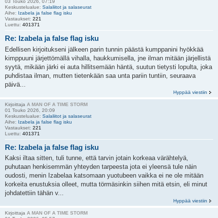
03 Touko 2026, 07:19
Keskustelualue:
Salaliitot ja salaseurat
Aihe:
Izabela ja false flag isku
Vastaukset:
221
Luettu:
401371
Re: Izabela ja false flag isku
Edellisen kirjoitukseni jälkeen parin tunnin päästä kumppanini hyökkää
kimppuuni järjettömällä vihalla, haukkumisella, jne ilman mitään järjellistä
syytä, mikään järki ei auta hillitsemään häntä, suutun tietysti lopulta, joka
puhdistaa ilman, mutten tietenkään saa unta pariin tuntiin, seuraava
päivä...
Hyppää viestiin
Kirjoittaja
A MAN OF A TIME STORM
01 Touko 2026, 20:09
Keskustelualue:
Salaliitot ja salaseurat
Aihe:
Izabela ja false flag isku
Vastaukset:
221
Luettu:
401371
Re: Izabela ja false flag isku
Kaksi iltaa sitten, tuli tunne, että tarvin jotain korkeaa värähtelyä,
puhutaan henkisemmän yhteyden tarpeesta jota ei yleensä tule näin
oudosti, menin Izabelaa katsomaan yuotubeen vaikka ei ne ole mitään
korkeita enustuksia olleet, mutta törmäsinkin siihen mitä etsin, eli minut
johdatettiin tähän v...
Hyppää viestiin
Kirjoittaja
A MAN OF A TIME STORM