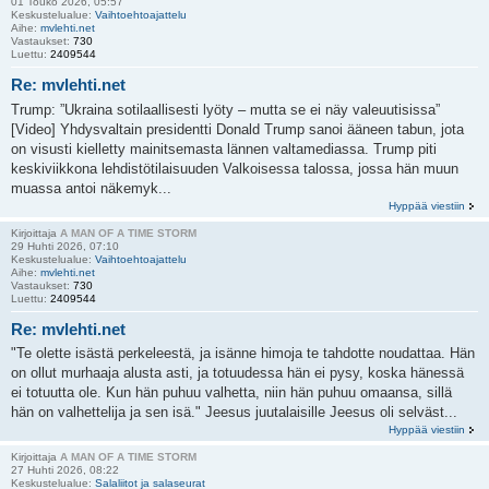
01 Touko 2026, 05:57
Keskustelualue:
Vaihtoehtoajattelu
Aihe:
mvlehti.net
Vastaukset:
730
Luettu:
2409544
Re: mvlehti.net
Trump: ”Ukraina sotilaallisesti lyöty – mutta se ei näy valeuutisissa”
[Video] Yhdysvaltain presidentti Donald Trump sanoi ääneen tabun, jota
on visusti kielletty mainitsemasta lännen valtamediassa. Trump piti
keskiviikkona lehdistötilaisuuden Valkoisessa talossa, jossa hän muun
muassa antoi näkemyk...
Hyppää viestiin
Kirjoittaja
A MAN OF A TIME STORM
29 Huhti 2026, 07:10
Keskustelualue:
Vaihtoehtoajattelu
Aihe:
mvlehti.net
Vastaukset:
730
Luettu:
2409544
Re: mvlehti.net
"Te olette isästä perkeleestä, ja isänne himoja te tahdotte noudattaa. Hän
on ollut murhaaja alusta asti, ja totuudessa hän ei pysy, koska hänessä
ei totuutta ole. Kun hän puhuu valhetta, niin hän puhuu omaansa, sillä
hän on valhettelija ja sen isä." Jeesus juutalaisille Jeesus oli selväst...
Hyppää viestiin
Kirjoittaja
A MAN OF A TIME STORM
27 Huhti 2026, 08:22
Keskustelualue:
Salaliitot ja salaseurat