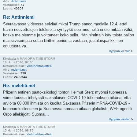
Aihe:
Antinniemi
Vastaukset:
71
Luettu:
40264
Re: Antinniemi
Seuraavassa videossa selviää miksi Trump sanoo medialle 12.4. ettei
Iranin neuvottelujen tuloksella syntyykö sopimus, sillä ei ole mitään väliä,
koska me olemme jo voittaneet koko pelin. Hän nimittäin käy toista paljon
massiivisempaa sotaa Brittiimperiumia vastaan, juutalaispankkiirien
orjuutusta va...
Hyppää viestiin
Kirjoittaja
A MAN OF A TIME STORM
16 Huhti 2026, 07:40
Keskustelualue:
Vaihtoehtoajattelu
Aihe:
mvlehti.net
Vastaukset:
730
Luettu:
2409544
Re: mvlehti.net
Pfizerin entinen päätoksikologi tohtori Helmut Sterz myönsi tuoreessa
viime kuussa tehdyssä saksalaisen COVID-19-tutkimuksen aikana, että
arviolta 60 000 ihmistä on kuollut Saksassa Pfizerin mRNA-COVID-19 -
koronarokotteeseen ja Suomessa samaan aikaan globalisti, WEF agentti
Orpo allekirjoitti Suomal...
Hyppää viestiin
Kirjoittaja
A MAN OF A TIME STORM
15 Huhti 2026, 08:35
Keskustelualue:
Vaihtoehtoajattelu