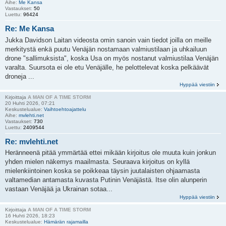
Aihe:
Me Kansa
Vastaukset:
50
Luettu:
96424
Re: Me Kansa
Jukka Davidson Laitan videosta omin sanoin vain tiedot joilla on meille
merkitystä enkä puutu Venäjän nostamaan valmiustilaan ja uhkailuun
drone "sallimuksista", koska Usa on myös nostanut valmiustilaa Venäjän
varalta. Suursota ei ole etu Venäjälle, he pelottelevat koska pelkäävät
droneja ...
Hyppää viestiin
Kirjoittaja
A MAN OF A TIME STORM
20 Huhti 2026, 07:21
Keskustelualue:
Vaihtoehtoajattelu
Aihe:
mvlehti.net
Vastaukset:
730
Luettu:
2409544
Re: mvlehti.net
Heränneenä pitää ymmärtää ettei mikään kirjoitus ole muuta kuin jonkun
yhden mielen näkemys maailmasta. Seuraava kirjoitus on kyllä
mielenkiintoinen koska se poikkeaa täysin juutalaisten ohjaamasta
valtamedian antamasta kuvasta Putinin Venäjästä. Itse olin alunperin
vastaan Venäjää ja Ukrainan sotaa...
Hyppää viestiin
Kirjoittaja
A MAN OF A TIME STORM
16 Huhti 2026, 18:23
Keskustelualue:
Hämärän rajamailla