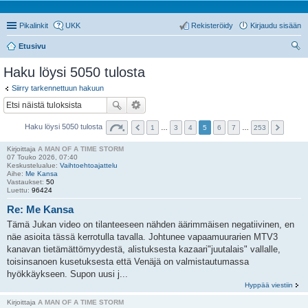
Pikalinkit
UKK
Rekisteröidy
Kirjaudu sisään
Etusivu
tsi
Haku löysi 5050 tulosta
Siirry tarkennettuun hakuun
Haku löysi 5050 tulosta
1
…
3
4
5
6
7
…
253
Kirjoittaja
A MAN OF A TIME STORM
07 Touko 2026, 07:40
Keskustelualue:
Vaihtoehtoajattelu
Aihe:
Me Kansa
Vastaukset:
50
Luettu:
96424
Re: Me Kansa
Tämä Jukan video on tilanteeseen nähden äärimmäisen negatiivinen, en
näe asioita tässä kerrotulla tavalla. Johtunee vapaamuurarien MTV3
kanavan tietämättömyydestä, alistuksesta kazaari"juutalais" vallalle,
toisinsanoen kusetuksesta että Venäjä on valmistautumassa
hyökkäykseen. Supon uusi j...
Hyppää viestiin
Kirjoittaja
A MAN OF A TIME STORM