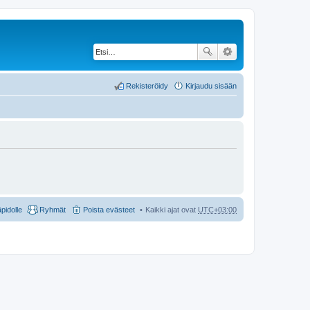
Rekisteröidy
Kirjaudu sisään
äpidolle
Ryhmät
Poista evästeet
Kaikki ajat ovat
UTC+03:00