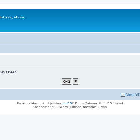
uksista, ufoista...
 evästeet?
Viesti Yll
Keskustelufoorumin ohjelmisto
phpBB
® Forum Software © phpBB Limited
Käännös: phpBB Suomi (lurttinen, harritapio, Pettis)