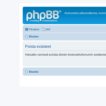
Keskustelua yliluonnollisesta, kummit
Pikalinkit
UKK
Etusivu
Poista evästeet
Haluatko varmasti poistaa tämän keskustelufoorumin asettamat
Etusivu