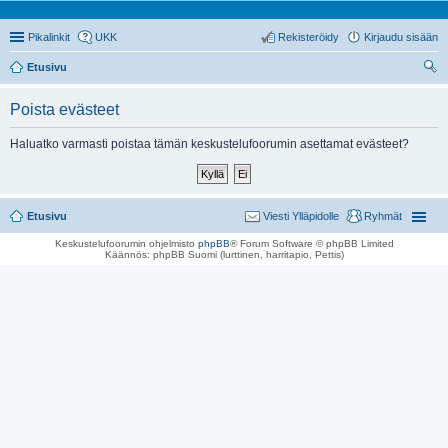
Pikalinkit
UKK
Rekisteröidy
Kirjaudu sisään
Etusivu
tsi
Poista evästeet
Haluatko varmasti poistaa tämän keskustelufoorumin asettamat evästeet?
Etusivu
Viesti Ylläpidolle
Ryhmät
Keskustelufoorumin ohjelmisto
phpBB
® Forum Software © phpBB Limited
Käännös: phpBB Suomi (lurttinen, harritapio, Pettis)