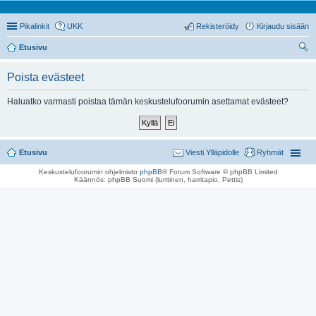
Pikalinkit
UKK
Rekisteröidy
Kirjaudu sisään
Etusivu
tsi
Poista evästeet
Haluatko varmasti poistaa tämän keskustelufoorumin asettamat evästeet?
Etusivu
Viesti Ylläpidolle
Ryhmät
Keskustelufoorumin ohjelmisto
phpBB
® Forum Software © phpBB Limited
Käännös: phpBB Suomi (lurttinen, harritapio, Pettis)