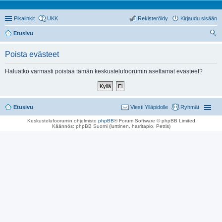
Pikalinkit
UKK
Rekisteröidy
Kirjaudu sisään
Etusivu
tsi
Poista evästeet
Haluatko varmasti poistaa tämän keskustelufoorumin asettamat evästeet?
Etusivu
Viesti Ylläpidolle
Ryhmät
Keskustelufoorumin ohjelmisto
phpBB
® Forum Software © phpBB Limited
Käännös: phpBB Suomi (lurttinen, harritapio, Pettis)