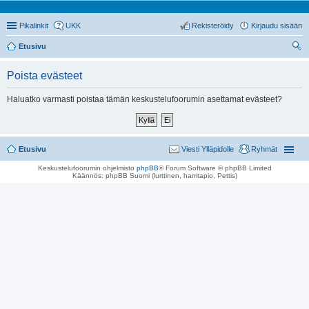
Pikalinkit
UKK
Rekisteröidy
Kirjaudu sisään
Etusivu
tsi
Poista evästeet
Haluatko varmasti poistaa tämän keskustelufoorumin asettamat evästeet?
Etusivu
Viesti Ylläpidolle
Ryhmät
Keskustelufoorumin ohjelmisto
phpBB
® Forum Software © phpBB Limited
Käännös: phpBB Suomi (lurttinen, harritapio, Pettis)