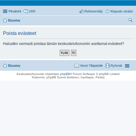
Pikalinkit
UKK
Rekisteröidy
Kirjaudu sisään
Etusivu
tsi
Poista evästeet
Haluatko varmasti poistaa tämän keskustelufoorumin asettamat evästeet?
Etusivu
Viesti Ylläpidolle
Ryhmät
Keskustelufoorumin ohjelmisto
phpBB
® Forum Software © phpBB Limited
Käännös: phpBB Suomi (lurttinen, harritapio, Pettis)