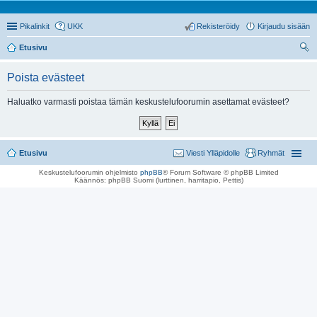
Pikalinkit
UKK
Rekisteröidy
Kirjaudu sisään
Etusivu
tsi
Poista evästeet
Haluatko varmasti poistaa tämän keskustelufoorumin asettamat evästeet?
Etusivu
Viesti Ylläpidolle
Ryhmät
Keskustelufoorumin ohjelmisto
phpBB
® Forum Software © phpBB Limited
Käännös: phpBB Suomi (lurttinen, harritapio, Pettis)