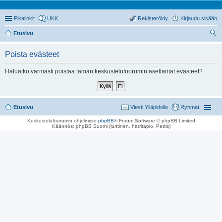
Pikalinkit
UKK
Rekisteröidy
Kirjaudu sisään
Etusivu
tsi
Poista evästeet
Haluatko varmasti poistaa tämän keskustelufoorumin asettamat evästeet?
Etusivu
Viesti Ylläpidolle
Ryhmät
Keskustelufoorumin ohjelmisto
phpBB
® Forum Software © phpBB Limited
Käännös: phpBB Suomi (lurttinen, harritapio, Pettis)