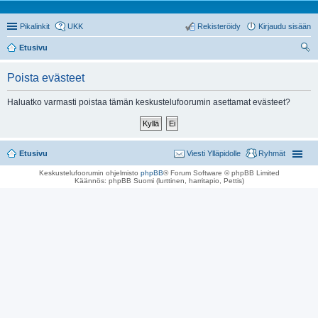
Pikalinkit
UKK
Rekisteröidy
Kirjaudu sisään
Etusivu
tsi
Poista evästeet
Haluatko varmasti poistaa tämän keskustelufoorumin asettamat evästeet?
Etusivu
Viesti Ylläpidolle
Ryhmät
Keskustelufoorumin ohjelmisto
phpBB
® Forum Software © phpBB Limited
Käännös: phpBB Suomi (lurttinen, harritapio, Pettis)