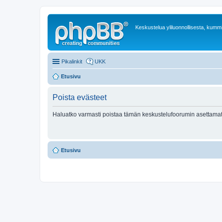
Keskustelua yliluonnollisesta, kummit
Pikalinkit
UKK
Etusivu
Poista evästeet
Haluatko varmasti poistaa tämän keskustelufoorumin asettamat
Etusivu