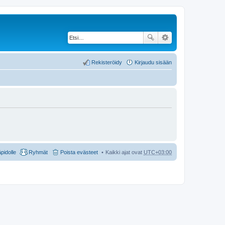
Rekisteröidy
Kirjaudu sisään
äpidolle
Ryhmät
Poista evästeet
Kaikki ajat ovat
UTC+03:00