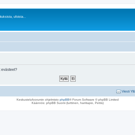
uksista, ufoista...
 evästeet?
Viesti Yll
Keskustelufoorumin ohjelmisto
phpBB
® Forum Software © phpBB Limited
Käännös: phpBB Suomi (lurttinen, harritapio, Pettis)