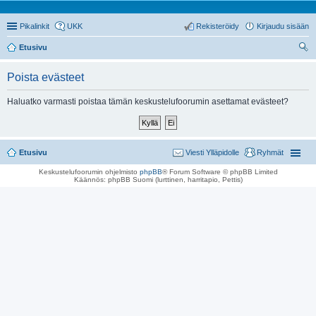
Pikalinkit
UKK
Rekisteröidy
Kirjaudu sisään
Etusivu
tsi
Poista evästeet
Haluatko varmasti poistaa tämän keskustelufoorumin asettamat evästeet?
Etusivu
Viesti Ylläpidolle
Ryhmät
Keskustelufoorumin ohjelmisto
phpBB
® Forum Software © phpBB Limited
Käännös: phpBB Suomi (lurttinen, harritapio, Pettis)