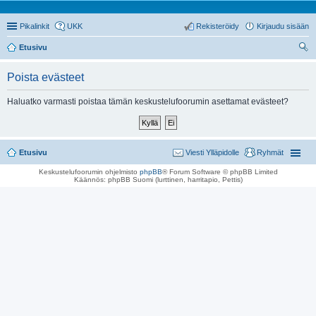
Pikalinkit
UKK
Rekisteröidy
Kirjaudu sisään
Etusivu
tsi
Poista evästeet
Haluatko varmasti poistaa tämän keskustelufoorumin asettamat evästeet?
Etusivu
Viesti Ylläpidolle
Ryhmät
Keskustelufoorumin ohjelmisto
phpBB
® Forum Software © phpBB Limited
Käännös: phpBB Suomi (lurttinen, harritapio, Pettis)