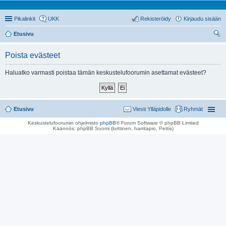
Pikalinkit
UKK
Rekisteröidy
Kirjaudu sisään
Etusivu
tsi
Poista evästeet
Haluatko varmasti poistaa tämän keskustelufoorumin asettamat evästeet?
Etusivu
Viesti Ylläpidolle
Ryhmät
Keskustelufoorumin ohjelmisto
phpBB
® Forum Software © phpBB Limited
Käännös: phpBB Suomi (lurttinen, harritapio, Pettis)