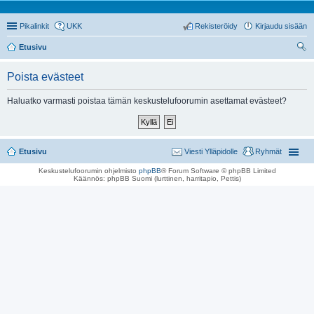
Pikalinkit
UKK
Rekisteröidy
Kirjaudu sisään
Etusivu
tsi
Poista evästeet
Haluatko varmasti poistaa tämän keskustelufoorumin asettamat evästeet?
Etusivu
Viesti Ylläpidolle
Ryhmät
Keskustelufoorumin ohjelmisto
phpBB
® Forum Software © phpBB Limited
Käännös: phpBB Suomi (lurttinen, harritapio, Pettis)