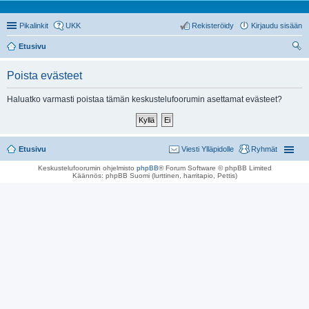
Pikalinkit
UKK
Rekisteröidy
Kirjaudu sisään
Etusivu
tsi
Poista evästeet
Haluatko varmasti poistaa tämän keskustelufoorumin asettamat evästeet?
Etusivu
Viesti Ylläpidolle
Ryhmät
Keskustelufoorumin ohjelmisto
phpBB
® Forum Software © phpBB Limited
Käännös: phpBB Suomi (lurttinen, harritapio, Pettis)