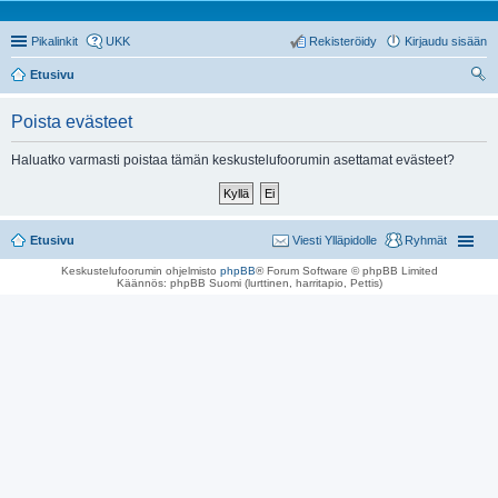
Pikalinkit
UKK
Rekisteröidy
Kirjaudu sisään
Etusivu
tsi
Poista evästeet
Haluatko varmasti poistaa tämän keskustelufoorumin asettamat evästeet?
Etusivu
Viesti Ylläpidolle
Ryhmät
Keskustelufoorumin ohjelmisto
phpBB
® Forum Software © phpBB Limited
Käännös: phpBB Suomi (lurttinen, harritapio, Pettis)