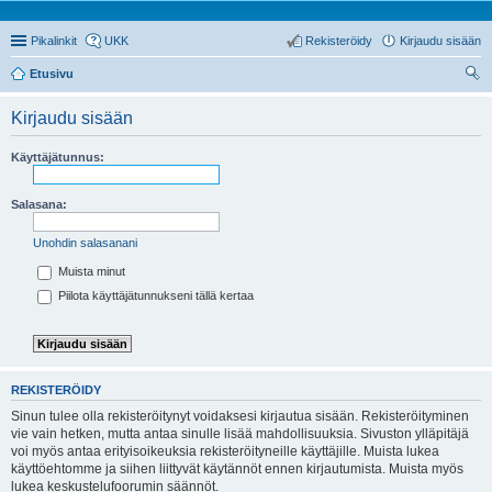
Pikalinkit
UKK
Rekisteröidy
Kirjaudu sisään
Etusivu
tsi
Kirjaudu sisään
Käyttäjätunnus:
Salasana:
Unohdin salasanani
Muista minut
Piilota käyttäjätunnukseni tällä kertaa
REKISTERÖIDY
Sinun tulee olla rekisteröitynyt voidaksesi kirjautua sisään. Rekisteröityminen
vie vain hetken, mutta antaa sinulle lisää mahdollisuuksia. Sivuston ylläpitäjä
voi myös antaa erityisoikeuksia rekisteröityneille käyttäjille. Muista lukea
käyttöehtomme ja siihen liittyvät käytännöt ennen kirjautumista. Muista myös
lukea keskustelufoorumin säännöt.