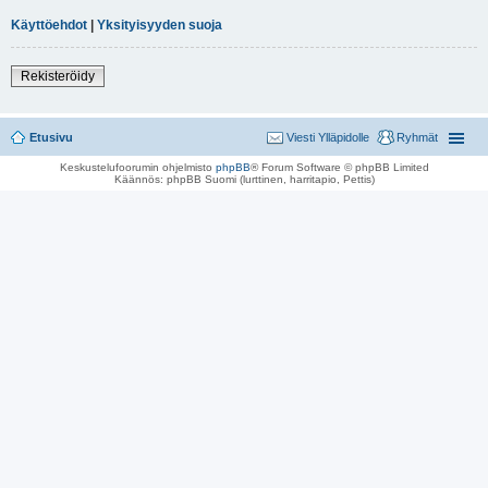
Käyttöehdot
|
Yksityisyyden suoja
Rekisteröidy
Etusivu
Viesti Ylläpidolle
Ryhmät
Keskustelufoorumin ohjelmisto
phpBB
® Forum Software © phpBB Limited
Käännös: phpBB Suomi (lurttinen, harritapio, Pettis)