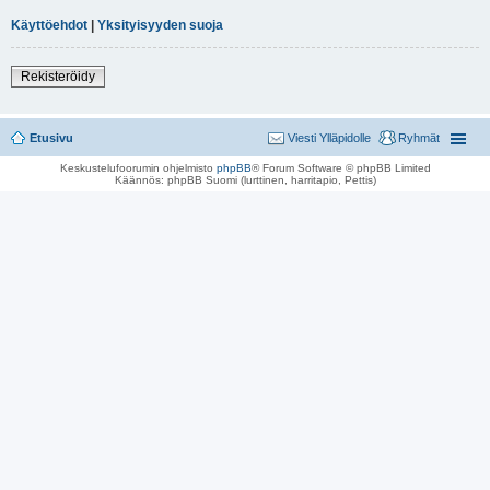
Käyttöehdot
|
Yksityisyyden suoja
Rekisteröidy
Etusivu
Viesti Ylläpidolle
Ryhmät
Keskustelufoorumin ohjelmisto
phpBB
® Forum Software © phpBB Limited
Käännös: phpBB Suomi (lurttinen, harritapio, Pettis)