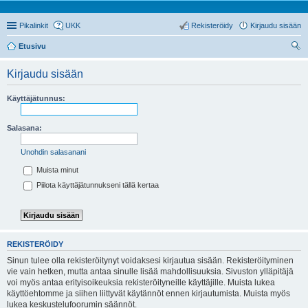
Pikalinkit
UKK
Rekisteröidy
Kirjaudu sisään
Etusivu
tsi
Kirjaudu sisään
Käyttäjätunnus:
Salasana:
Unohdin salasanani
Muista minut
Piilota käyttäjätunnukseni tällä kertaa
REKISTERÖIDY
Sinun tulee olla rekisteröitynyt voidaksesi kirjautua sisään. Rekisteröityminen
vie vain hetken, mutta antaa sinulle lisää mahdollisuuksia. Sivuston ylläpitäjä
voi myös antaa erityisoikeuksia rekisteröityneille käyttäjille. Muista lukea
käyttöehtomme ja siihen liittyvät käytännöt ennen kirjautumista. Muista myös
lukea keskustelufoorumin säännöt.