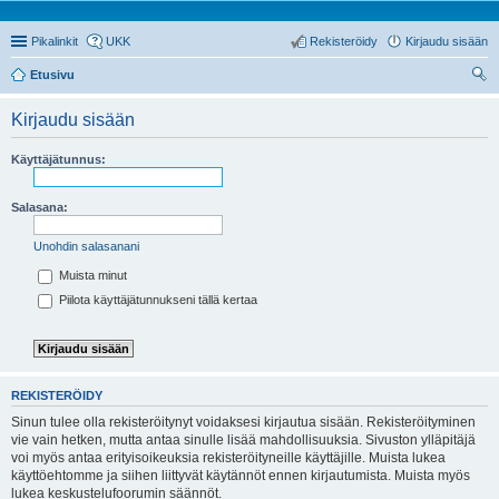
Pikalinkit
UKK
Rekisteröidy
Kirjaudu sisään
Etusivu
tsi
Kirjaudu sisään
Käyttäjätunnus:
Salasana:
Unohdin salasanani
Muista minut
Piilota käyttäjätunnukseni tällä kertaa
REKISTERÖIDY
Sinun tulee olla rekisteröitynyt voidaksesi kirjautua sisään. Rekisteröityminen
vie vain hetken, mutta antaa sinulle lisää mahdollisuuksia. Sivuston ylläpitäjä
voi myös antaa erityisoikeuksia rekisteröityneille käyttäjille. Muista lukea
käyttöehtomme ja siihen liittyvät käytännöt ennen kirjautumista. Muista myös
lukea keskustelufoorumin säännöt.