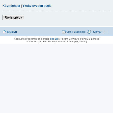
Käyttöehdot
|
Yksityisyyden suoja
Rekisteröidy
Etusivu
Viesti Ylläpidolle
Ryhmät
Keskustelufoorumin ohjelmisto
phpBB
® Forum Software © phpBB Limited
Käännös: phpBB Suomi (lurttinen, harritapio, Pettis)