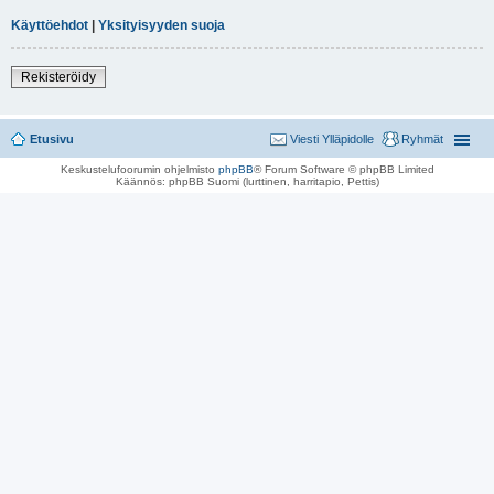
Käyttöehdot
|
Yksityisyyden suoja
Rekisteröidy
Etusivu
Viesti Ylläpidolle
Ryhmät
Keskustelufoorumin ohjelmisto
phpBB
® Forum Software © phpBB Limited
Käännös: phpBB Suomi (lurttinen, harritapio, Pettis)