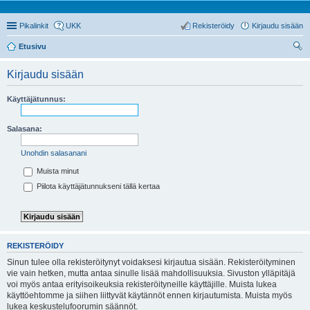
Pikalinkit
UKK
Rekisteröidy
Kirjaudu sisään
Etusivu
tsi
Kirjaudu sisään
Käyttäjätunnus:
Salasana:
Unohdin salasanani
Muista minut
Piilota käyttäjätunnukseni tällä kertaa
REKISTERÖIDY
Sinun tulee olla rekisteröitynyt voidaksesi kirjautua sisään. Rekisteröityminen
vie vain hetken, mutta antaa sinulle lisää mahdollisuuksia. Sivuston ylläpitäjä
voi myös antaa erityisoikeuksia rekisteröityneille käyttäjille. Muista lukea
käyttöehtomme ja siihen liittyvät käytännöt ennen kirjautumista. Muista myös
lukea keskustelufoorumin säännöt.