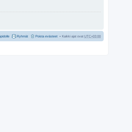
äpidolle
Ryhmät
Poista evästeet
Kaikki ajat ovat
UTC+03:00