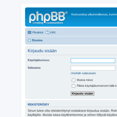
Keskustelua yliluonnollisesta, kummit
Pikalinkit
UKK
Etusivu
Kirjaudu sisään
Käyttäjätunnus:
Salasana:
Unohdin salasanani
Muista minut
Piilota käyttäjätunnukseni tällä 
REKISTERÖIDY
Sinun tulee olla rekisteröitynyt voidaksesi kirjautua sisään. Rek
käyttäjille. Muista lukea käyttöehtomme ja siihen liittyvät käy