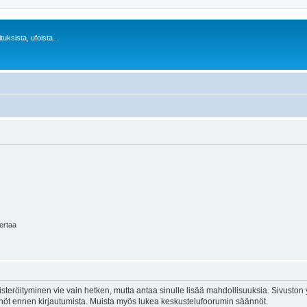
uksista, ufoista...
kertaa
isteröityminen vie vain hetken, mutta antaa sinulle lisää mahdollisuuksia. Sivuston y
tännöt ennen kirjautumista. Muista myös lukea keskustelufoorumin säännöt.