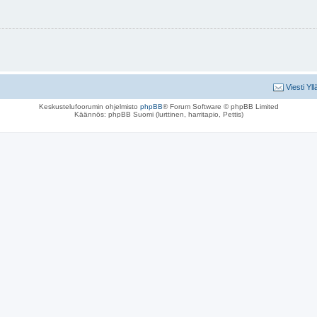
Viesti Yll
Keskustelufoorumin ohjelmisto
phpBB
® Forum Software © phpBB Limited
Käännös: phpBB Suomi (lurttinen, harritapio, Pettis)