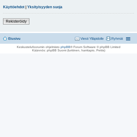
Käyttöehdot
|
Yksityisyyden suoja
Rekisteröidy
Etusivu
Viesti Ylläpidolle
Ryhmät
Keskustelufoorumin ohjelmisto
phpBB
® Forum Software © phpBB Limited
Käännös: phpBB Suomi (lurttinen, harritapio, Pettis)