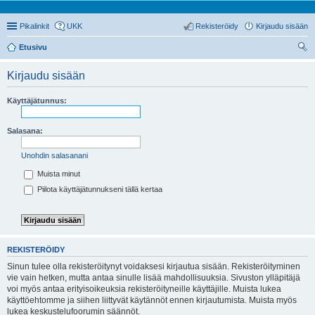
Pikalinkit
UKK
Rekisteröidy
Kirjaudu sisään
Etusivu
tsi
Kirjaudu sisään
Käyttäjätunnus:
Salasana:
Unohdin salasanani
Muista minut
Piilota käyttäjätunnukseni tällä kertaa
REKISTERÖIDY
Sinun tulee olla rekisteröitynyt voidaksesi kirjautua sisään. Rekisteröityminen
vie vain hetken, mutta antaa sinulle lisää mahdollisuuksia. Sivuston ylläpitäjä
voi myös antaa erityisoikeuksia rekisteröityneille käyttäjille. Muista lukea
käyttöehtomme ja siihen liittyvät käytännöt ennen kirjautumista. Muista myös
lukea keskustelufoorumin säännöt.