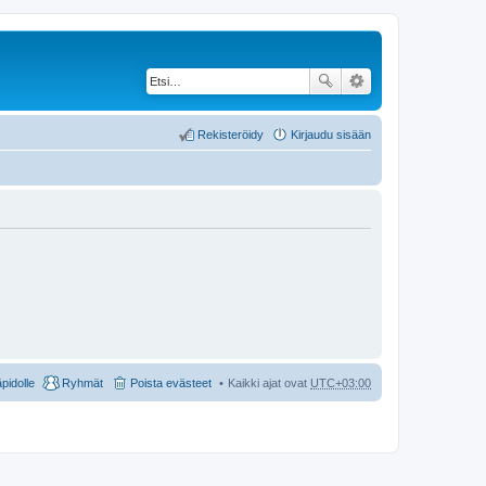
Rekisteröidy
Kirjaudu sisään
äpidolle
Ryhmät
Poista evästeet
Kaikki ajat ovat
UTC+03:00