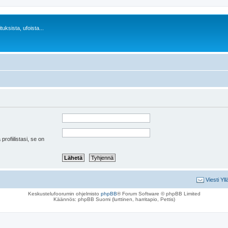
uksista, ufoista...
 profiilistasi, se on
Viesti Yll
Keskustelufoorumin ohjelmisto
phpBB
® Forum Software © phpBB Limited
Käännös: phpBB Suomi (lurttinen, harritapio, Pettis)