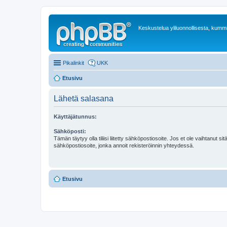
Keskustelua yliluonnollisesta, kummit
Pikalinkit
UKK
Etusivu
Lähetä salasana
Käyttäjätunnus:
Sähköposti:
Tämän täytyy olla tiliisi liitetty sähköpostiosoite. Jos et ole vaihtanut sitä
sähköpostiosoite, jonka annoit rekisteröinnin yhteydessä.
Etusivu