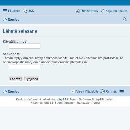
Pikalinkit
UKK
Rekisteröidy
Kirjaudu sisään
Etusivu
tsi
Lähetä salasana
Käyttäjätunnus:
Sähköposti:
Tämän täytyy olla tiliisi liitetty sähköpostiosoite. Jos et ole vaihtanut sitä profiilistasi, se
on sähköpostiosoite, jonka annoit rekisteröinnin yhteydessä.
Etusivu
Viesti Ylläpidolle
Ryhmät
Keskustelufoorumin ohjelmisto
phpBB
® Forum Software © phpBB Limited
Käännös: phpBB Suomi (lurttinen, harritapio, Pettis)