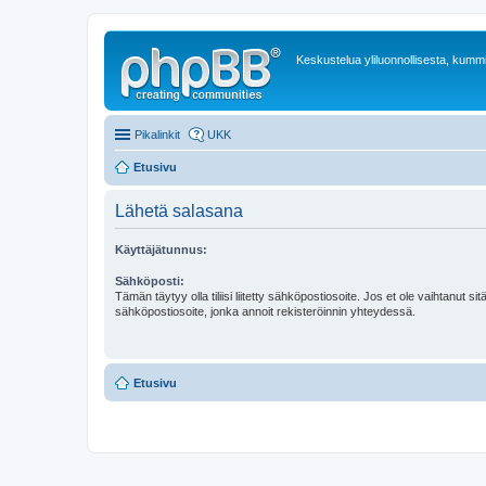
Keskustelua yliluonnollisesta, kummit
Pikalinkit
UKK
Etusivu
Lähetä salasana
Käyttäjätunnus:
Sähköposti:
Tämän täytyy olla tiliisi liitetty sähköpostiosoite. Jos et ole vaihtanut sitä
sähköpostiosoite, jonka annoit rekisteröinnin yhteydessä.
Etusivu