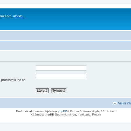
uksista, ufoista...
 profiilistasi, se on
Viesti Yll
Keskustelufoorumin ohjelmisto
phpBB
® Forum Software © phpBB Limited
Käännös: phpBB Suomi (lurttinen, harritapio, Pettis)