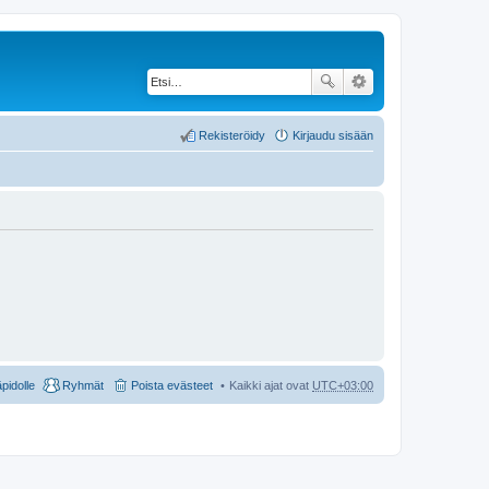
Rekisteröidy
Kirjaudu sisään
äpidolle
Ryhmät
Poista evästeet
Kaikki ajat ovat
UTC+03:00