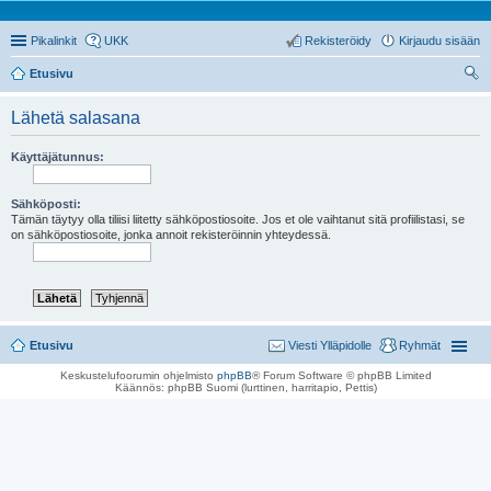
Pikalinkit
UKK
Rekisteröidy
Kirjaudu sisään
Etusivu
tsi
Lähetä salasana
Käyttäjätunnus:
Sähköposti:
Tämän täytyy olla tiliisi liitetty sähköpostiosoite. Jos et ole vaihtanut sitä profiilistasi, se
on sähköpostiosoite, jonka annoit rekisteröinnin yhteydessä.
Etusivu
Viesti Ylläpidolle
Ryhmät
Keskustelufoorumin ohjelmisto
phpBB
® Forum Software © phpBB Limited
Käännös: phpBB Suomi (lurttinen, harritapio, Pettis)