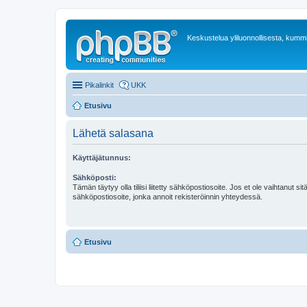
Keskustelua yliluonnollisesta, kummit
Pikalinkit
UKK
Etusivu
Lähetä salasana
Käyttäjätunnus:
Sähköposti:
Tämän täytyy olla tiliisi liitetty sähköpostiosoite. Jos et ole vaihtanut sitä
sähköpostiosoite, jonka annoit rekisteröinnin yhteydessä.
Etusivu