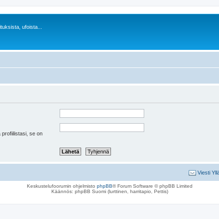
uksista, ufoista...
 profiilistasi, se on
Viesti Yll
Keskustelufoorumin ohjelmisto
phpBB
® Forum Software © phpBB Limited
Käännös: phpBB Suomi (lurttinen, harritapio, Pettis)