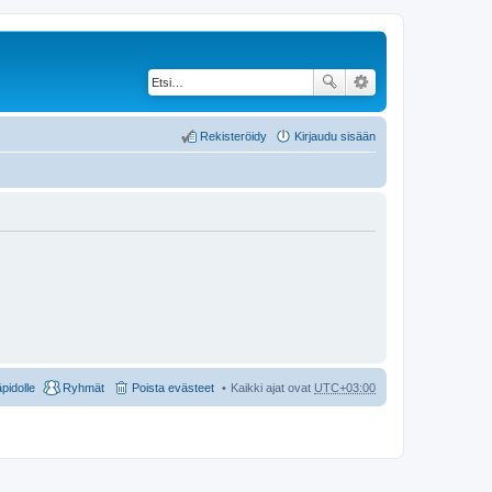
Rekisteröidy
Kirjaudu sisään
äpidolle
Ryhmät
Poista evästeet
Kaikki ajat ovat
UTC+03:00