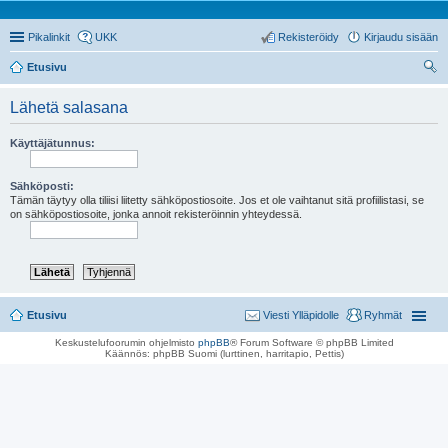
Pikalinkit
UKK
Rekisteröidy
Kirjaudu sisään
Etusivu
tsi
Lähetä salasana
Käyttäjätunnus:
Sähköposti:
Tämän täytyy olla tiliisi liitetty sähköpostiosoite. Jos et ole vaihtanut sitä profiilistasi, se
on sähköpostiosoite, jonka annoit rekisteröinnin yhteydessä.
Etusivu
Viesti Ylläpidolle
Ryhmät
Keskustelufoorumin ohjelmisto
phpBB
® Forum Software © phpBB Limited
Käännös: phpBB Suomi (lurttinen, harritapio, Pettis)