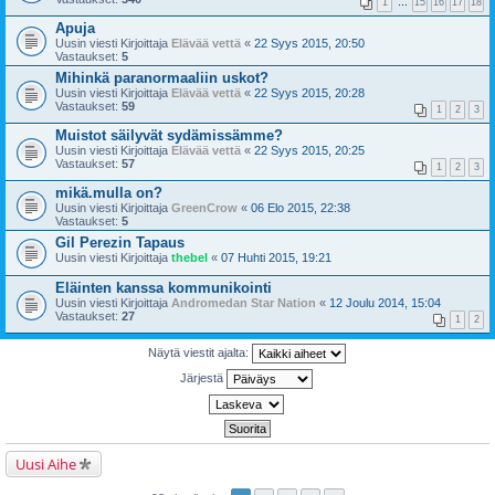
1
…
15
16
17
18
Apuja
Uusin viesti Kirjoittaja
Elävää vettä
«
22 Syys 2015, 20:50
Vastaukset:
5
Mihinkä paranormaaliin uskot?
Uusin viesti Kirjoittaja
Elävää vettä
«
22 Syys 2015, 20:28
Vastaukset:
59
1
2
3
Muistot säilyvät sydämissämme?
Uusin viesti Kirjoittaja
Elävää vettä
«
22 Syys 2015, 20:25
Vastaukset:
57
1
2
3
mikä.mulla on?
Uusin viesti Kirjoittaja
GreenCrow
«
06 Elo 2015, 22:38
Vastaukset:
5
Gil Perezin Tapaus
Uusin viesti Kirjoittaja
thebel
«
07 Huhti 2015, 19:21
Eläinten kanssa kommunikointi
Uusin viesti Kirjoittaja
Andromedan Star Nation
«
12 Joulu 2014, 15:04
Vastaukset:
27
1
2
Näytä viestit ajalta:
Järjestä
Uusi Aihe