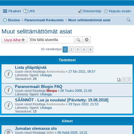
Pikalinkit
UKK
Rekisteröidy
Kirjaudu sisään
Etusivu
Paranormaali Keskustelu
Muut selittämättömät asiat
tsi
Muut selittämättömät asiat
Uusi Aihe
92 viestiketjua
1
2
3
4
Tiedotteet
Lista ylläpitäjistä
Uusin viesti Kirjoittaja
Andromeda
«
27 Elo 2021, 08:57
Lähetetty Sijainti:
Ufologia
Vastaukset:
24
1
2
Paranormaali Blogin FAQ
Uusin viesti Kirjoittaja
Wespa
«
06 Touko 2008, 21:00
Lähetetty Sijainti:
Ufologia
SÄÄNNÖT - Lue ja noudata! [Päivitetty: 19.08.2018]
Uusin viesti Kirjoittaja
Andromeda
«
29 Syys 2022, 21:53
Lähetetty Sijainti:
Ufologia
Vastaukset:
13
Aiheet
Jumalan olemassa olo
Uusin viesti Kirjoittaja
Vallu
«
06 Huhti 2026, 14:31