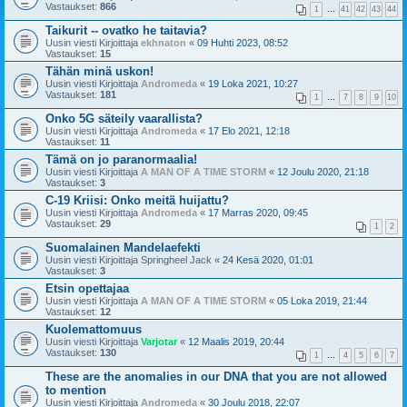
Vastaukset:
866
1
…
41
42
43
44
Taikurit -- ovatko he taitavia?
Uusin viesti Kirjoittaja
ekhnaton
«
09 Huhti 2023, 08:52
Vastaukset:
15
Tähän minä uskon!
Uusin viesti Kirjoittaja
Andromeda
«
19 Loka 2021, 10:27
Vastaukset:
181
1
…
7
8
9
10
Onko 5G säteily vaarallista?
Uusin viesti Kirjoittaja
Andromeda
«
17 Elo 2021, 12:18
Vastaukset:
11
Tämä on jo paranormaalia!
Uusin viesti Kirjoittaja
A MAN OF A TIME STORM
«
12 Joulu 2020, 21:18
Vastaukset:
3
C-19 Kriisi: Onko meitä huijattu?
Uusin viesti Kirjoittaja
Andromeda
«
17 Marras 2020, 09:45
Vastaukset:
29
1
2
Suomalainen Mandelaefekti
Uusin viesti Kirjoittaja
Springheel Jack
«
24 Kesä 2020, 01:01
Vastaukset:
3
Etsin opettajaa
Uusin viesti Kirjoittaja
A MAN OF A TIME STORM
«
05 Loka 2019, 21:44
Vastaukset:
12
Kuolemattomuus
Uusin viesti Kirjoittaja
Varjotar
«
12 Maalis 2019, 20:44
Vastaukset:
130
1
…
4
5
6
7
These are the anomalies in our DNA that you are not allowed
to mention
Uusin viesti Kirjoittaja
Andromeda
«
30 Joulu 2018, 22:07