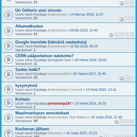
Vastaukset:
21
1
2
Uri Gellerin uusi sivusto
Uusin viesti Kirjoittaja
Andromeda
«
14 Marras 2018, 11:07
Vastaukset:
22
1
2
Aikamatkustus
Uusin viesti Kirjoittaja
Andromeda
«
29 Elo 2018, 14:40
Vastaukset:
61
1
2
3
4
Google translate (hämäriä vastauksia)
Uusin viesti Kirjoittaja
Andromeda
«
22 Elo 2018, 08:24
Vastaukset:
1
CERN pääperkeleen tukikohta?
Uusin viesti Kirjoittaja
Springheel Jack
«
02 Heinä 2018, 03:09
Vastaukset:
11
Suden hetki?
Uusin viesti Kirjoittaja
kuukorppi333
«
04 Tammi 2017, 15:49
Vastaukset:
23
1
2
kysymyksiä
Uusin viesti Kirjoittaja
Andromedan Council
«
13 Huhti 2016, 13:16
Vastaukset:
1
Kohtalo
Uusin viesti Kirjoittaja
portinetsija197
«
16 Helmi 2016, 16:20
Vastaukset:
1
Maailmanlopun ennustukset
Uusin viesti Kirjoittaja
Andromedan Star Nation
«
28 Joulu 2015, 21:48
Vastaukset:
49
1
2
3
Kuoleman jälkeen
Uusin viesti Kirjoittaja
Ziblomax
«
18 Joulu 2015, 23:23
Vastaukset:
340