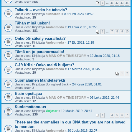
Vastaukset:
866
1
…
41
42
43
44
Taikurit -- ovatko he taitavia?
Uusin viesti Kirjoittaja
ekhnaton
«
09 Huhti 2023, 08:52
Vastaukset:
15
Tähän minä uskon!
Uusin viesti Kirjoittaja
Andromeda
«
19 Loka 2021, 10:27
Vastaukset:
181
1
…
7
8
9
10
Onko 5G säteily vaarallista?
Uusin viesti Kirjoittaja
Andromeda
«
17 Elo 2021, 12:18
Vastaukset:
11
Tämä on jo paranormaalia!
Uusin viesti Kirjoittaja
A MAN OF A TIME STORM
«
12 Joulu 2020, 21:18
Vastaukset:
3
C-19 Kriisi: Onko meitä huijattu?
Uusin viesti Kirjoittaja
Andromeda
«
17 Marras 2020, 09:45
Vastaukset:
29
1
2
Suomalainen Mandelaefekti
Uusin viesti Kirjoittaja
Springheel Jack
«
24 Kesä 2020, 01:01
Vastaukset:
3
Etsin opettajaa
Uusin viesti Kirjoittaja
A MAN OF A TIME STORM
«
05 Loka 2019, 21:44
Vastaukset:
12
Kuolemattomuus
Uusin viesti Kirjoittaja
Varjotar
«
12 Maalis 2019, 20:44
Vastaukset:
130
1
…
4
5
6
7
These are the anomalies in our DNA that you are not allowed
to mention
Uusin viesti Kirjoittaja
Andromeda
«
30 Joulu 2018, 22:07