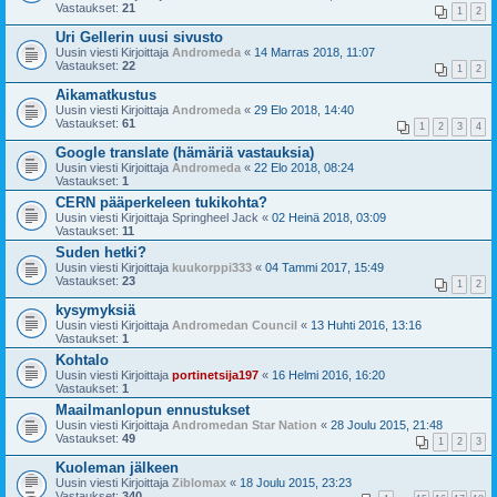
Vastaukset:
21
1
2
Uri Gellerin uusi sivusto
Uusin viesti Kirjoittaja
Andromeda
«
14 Marras 2018, 11:07
Vastaukset:
22
1
2
Aikamatkustus
Uusin viesti Kirjoittaja
Andromeda
«
29 Elo 2018, 14:40
Vastaukset:
61
1
2
3
4
Google translate (hämäriä vastauksia)
Uusin viesti Kirjoittaja
Andromeda
«
22 Elo 2018, 08:24
Vastaukset:
1
CERN pääperkeleen tukikohta?
Uusin viesti Kirjoittaja
Springheel Jack
«
02 Heinä 2018, 03:09
Vastaukset:
11
Suden hetki?
Uusin viesti Kirjoittaja
kuukorppi333
«
04 Tammi 2017, 15:49
Vastaukset:
23
1
2
kysymyksiä
Uusin viesti Kirjoittaja
Andromedan Council
«
13 Huhti 2016, 13:16
Vastaukset:
1
Kohtalo
Uusin viesti Kirjoittaja
portinetsija197
«
16 Helmi 2016, 16:20
Vastaukset:
1
Maailmanlopun ennustukset
Uusin viesti Kirjoittaja
Andromedan Star Nation
«
28 Joulu 2015, 21:48
Vastaukset:
49
1
2
3
Kuoleman jälkeen
Uusin viesti Kirjoittaja
Ziblomax
«
18 Joulu 2015, 23:23
Vastaukset:
340