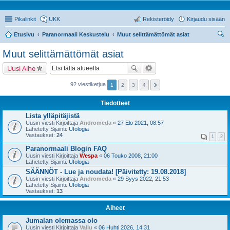
Pikalinkit
UKK
Rekisteröidy
Kirjaudu sisään
Etusivu
Paranormaali Keskustelu
Muut selittämättömät asiat
tsi
Muut selittämättömät asiat
Uusi Aihe
92 viestiketjua
1
2
3
4
Tiedotteet
Lista ylläpitäjistä
Uusin viesti Kirjoittaja
Andromeda
«
27 Elo 2021, 08:57
Lähetetty Sijainti:
Ufologia
Vastaukset:
24
1
2
Paranormaali Blogin FAQ
Uusin viesti Kirjoittaja
Wespa
«
06 Touko 2008, 21:00
Lähetetty Sijainti:
Ufologia
SÄÄNNÖT - Lue ja noudata! [Päivitetty: 19.08.2018]
Uusin viesti Kirjoittaja
Andromeda
«
29 Syys 2022, 21:53
Lähetetty Sijainti:
Ufologia
Vastaukset:
13
Aiheet
Jumalan olemassa olo
Uusin viesti Kirjoittaja
Vallu
«
06 Huhti 2026, 14:31