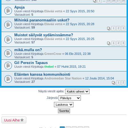
1
…
15
16
17
18
Apuja
Uusin viesti Kirjoittaja
Elävää vettä
«
22 Syys 2015, 20:50
Vastaukset:
5
Mihinkä paranormaaliin uskot?
Uusin viesti Kirjoittaja
Elävää vettä
«
22 Syys 2015, 20:28
Vastaukset:
59
1
2
3
Muistot säilyvät sydämissämme?
Uusin viesti Kirjoittaja
Elävää vettä
«
22 Syys 2015, 20:25
Vastaukset:
57
1
2
3
mikä.mulla on?
Uusin viesti Kirjoittaja
GreenCrow
«
06 Elo 2015, 22:38
Vastaukset:
5
Gil Perezin Tapaus
Uusin viesti Kirjoittaja
thebel
«
07 Huhti 2015, 19:21
Eläinten kanssa kommunikointi
Uusin viesti Kirjoittaja
Andromedan Star Nation
«
12 Joulu 2014, 15:04
Vastaukset:
27
1
2
Näytä viestit ajalta:
Järjestä
Uusi Aihe